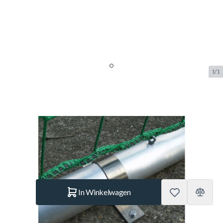
1/1
Calzio Verankering Beton
Champion 732
SKU:
CZ.ANK.CH.BT.732
Merk:
Calzio
€ 18.–
Op voorraad
Aantal
In Winkelwagen