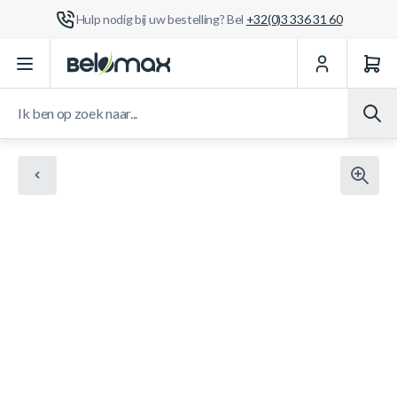
Hulp nodig bij uw bestelling? Bel
+32(0)3 336 31 60
Ga naar de inhoud
Ik ben op zoek naar...