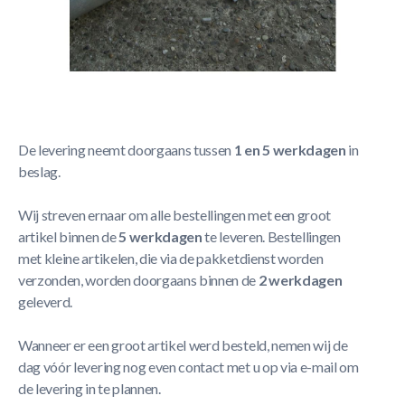
Korte Beschrijving
- Enkel geschikt voor de Champion 732
Meer Lezen
Verzendbeleid
De levering neemt doorgaans tussen
1 en 5 werkdagen
in
beslag.
Wij streven ernaar om alle bestellingen met een groot
artikel binnen de
5 werkdagen
te leveren. Bestellingen
met kleine artikelen, die via de pakketdienst worden
verzonden, worden doorgaans binnen de
2 werkdagen
geleverd.
Wanneer er een groot artikel werd besteld, nemen wij de
dag vóór levering nog even contact met u op via e-mail om
de levering in te plannen.