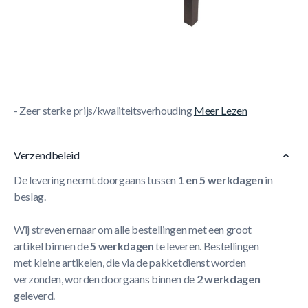
Korte Beschrijving
- Zeer mooi design
- Ideaal voor in een speelkamer
- Inclusief 4 balletjes en scoretellers
- Zeer sterke prijs/kwaliteitsverhouding
Meer Lezen
Verzendbeleid
De levering neemt doorgaans tussen
1 en 5 werkdagen
in
beslag.
Wij streven ernaar om alle bestellingen met een groot
artikel binnen de
5 werkdagen
te leveren. Bestellingen
met kleine artikelen, die via de pakketdienst worden
verzonden, worden doorgaans binnen de
2 werkdagen
geleverd.