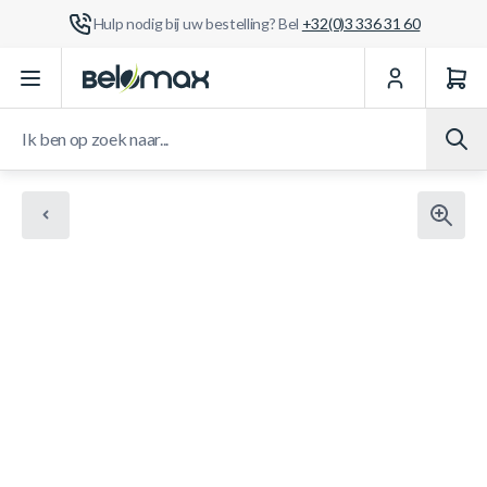
Hulp nodig bij uw bestelling? Bel
+32(0)3 336 31 60
Ga naar de inhoud
Ik ben op zoek naar...