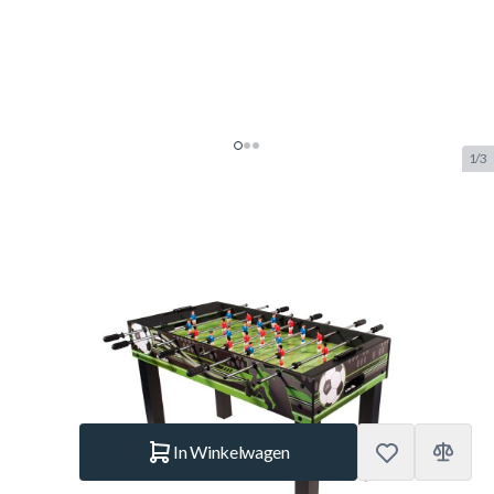
1/3
Buffalo Winner Voetbaltafel
Doorlopende Stangen
SKU:
BUF.6015.000
Merk:
Buffalo
NIEUW
€ 149.–
Op voorraad
Aantal
In Winkelwagen