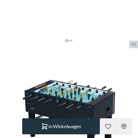
1/3
Buffalo voetbaltafel Company
indoor zwart
SKU:
BUF.6015.350
Merk:
Buffalo
NIEUW
€ 899.–
Op voorraad
Aantal
In Winkelwagen