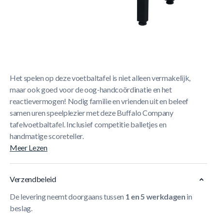
Korte Beschrijving
Buffalo voetbaltafel Company indoor zwart
De nieuwe Buffalo Company tafelvoetbaltafel is een
uiterst robuuste tafel met een mooi en solide speelveld.
Het spelen op deze voetbaltafel is niet alleen vermakelijk,
maar ook goed voor de oog-handcoördinatie en het
reactievermogen! Nodig familie en vrienden uit en beleef
samen uren speelplezier met deze Buffalo Company
tafelvoetbaltafel. Inclusief competitie balletjes en
handmatige scoreteller.
Meer Lezen
Verzendbeleid
De levering neemt doorgaans tussen
1 en 5 werkdagen
in
beslag.