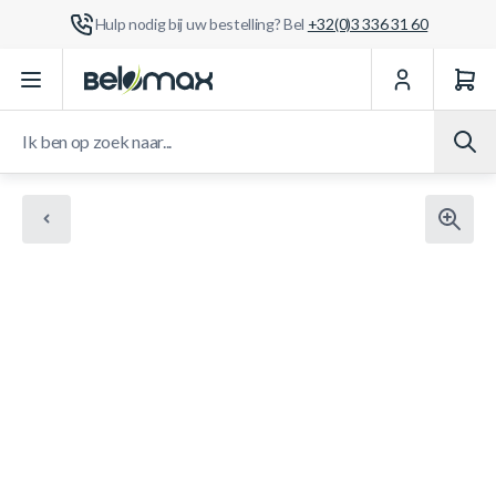
Hulp nodig bij uw bestelling? Bel
+32(0)3 336 31 60
Ga naar de inhoud
Ik ben op zoek naar...