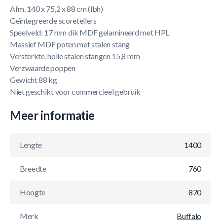
Afm. 140 x 75,2 x 88 cm (lbh)
Geïntegreerde scoretellers
Speelveld: 17 mm dik MDF gelamineerd met HPL
Massief MDF poten met stalen stang
Versterkte, holle stalen stangen 15,8 mm
Verzwaarde poppen
Gewicht 88 kg
Niet geschikt voor commercieel gebruik
Meer informatie
Lengte
1400
Breedte
760
Hoogte
870
Merk
Buffalo