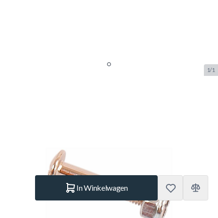
1/1
Buffalo Standard Bolt and Screw
Set
SKU:
BUF.6075.100
Merk:
Buffalo
€ 0,99
Op voorraad
Aantal
In Winkelwagen