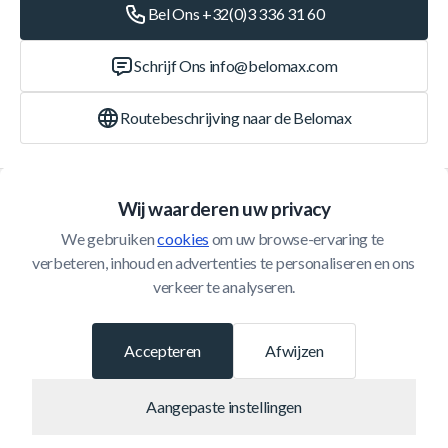
Bel Ons +32(0)3 336 31 60
Schrijf Ons
info@belomax.com
Routebeschrijving naar de Belomax
Categorieën
Wij waarderen uw privacy
We gebruiken 
cookies
 om uw browse-ervaring te 
Klantenservice
verbeteren, inhoud en advertenties te personaliseren en ons 
verkeer te analyseren.
© 2026 Belomax
Ontwikkeld door
Accepteren
Afwijzen
Aangepaste instellingen