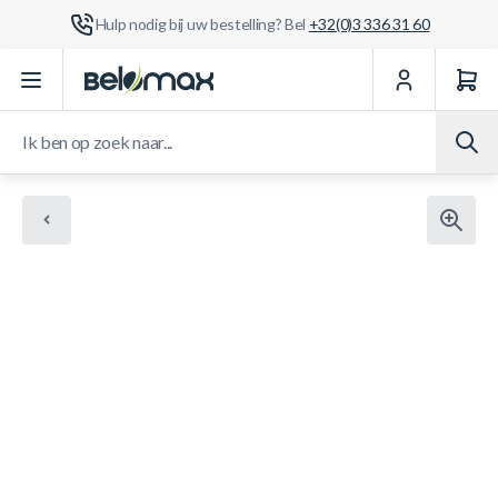
Hulp nodig bij uw bestelling? Bel
+32(0)3 336 31 60
Ga naar de inhoud
Ik ben op zoek naar...