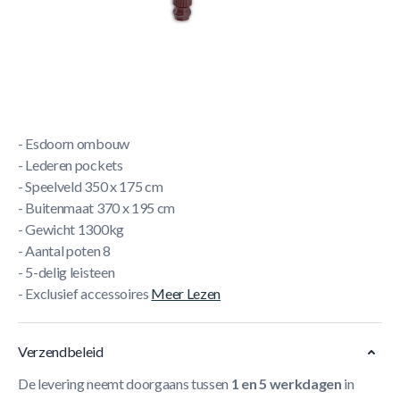
Korte Beschrijving
Snookertafel Buffalo 12ft Mahonie
- Professionele Snookertafel
- Maat 12ft
- Hardhouten onderbouw
- Esdoorn ombouw
- Lederen pockets
- Speelveld 350 x 175 cm
- Buitenmaat 370 x 195 cm
- Gewicht 1300kg
- Aantal poten 8
- 5-delig leisteen
- Exclusief accessoires
Meer Lezen
Verzendbeleid
De levering neemt doorgaans tussen
1 en 5 werkdagen
in