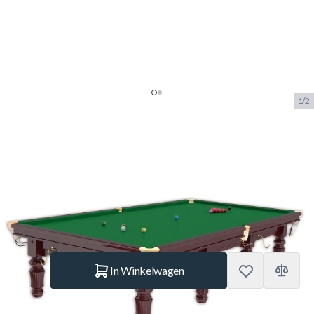
1/2
Buffalo Snookertafel 12 ft
Mahonie
SKU:
BUF.9300.112
Merk:
Buffalo
€ 5.499.–
Op voorraad
Aantal
In Winkelwagen