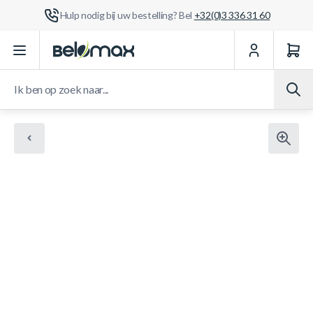
Hulp nodig bij uw bestelling? Bel
+32(0)3 336 31 60
Ga naar de inhoud
Ik ben op zoek naar...