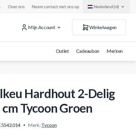
s
Over ons
Neem contact met ons op
Nederland (nl)
Mijn Account
Winkelwagen
Outlet
Cadeaubon
Merken
lkeu Hardhout 2-Delig
 cm Tycoon Groen
.5542.014
Merk:
Tycoon