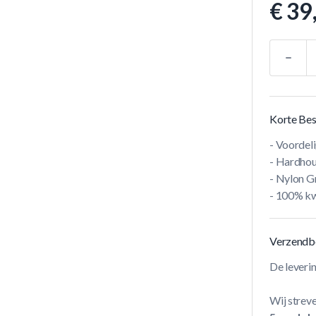
€ 39
Aantal
Korte Bes
- Voordel
- Hardhou
- Nylon Gr
- 100% kw
Verzendb
De leveri
Wij streve