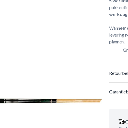
5 werkd
pakketdie
werkdag
Wanneer e
levering n
plannen.
Gr
Retourbel
Garantieb
G