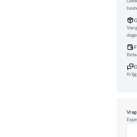
Genie
best
G
Van 
dage
F
Betaa
D
Krijg
Vrag
Exper