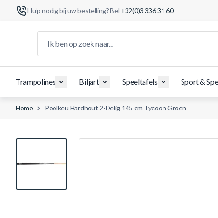
Hulp nodig bij uw bestelling? Bel
+32(0)3 336 31 60
Ga naar de inhoud
Ik ben op zoek naar...
Trampolines
Biljart
Speeltafels
Sport & Spe
Home
Poolkeu Hardhout 2-Delig 145 cm Tycoon Groen
View larger image