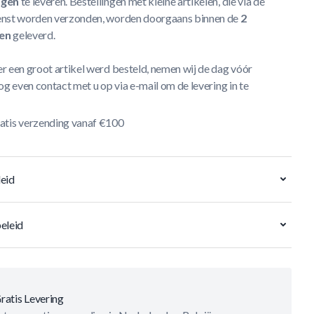
agen
te leveren. Bestellingen met kleine artikelen, die via de
nst worden verzonden, worden doorgaans binnen de
2
en
geleverd.
r een groot artikel werd besteld, nemen wij de dag vóór
og even contact met u op via e-mail om de levering in te
atis verzending vanaf €100
eid
eleid
ratis Levering