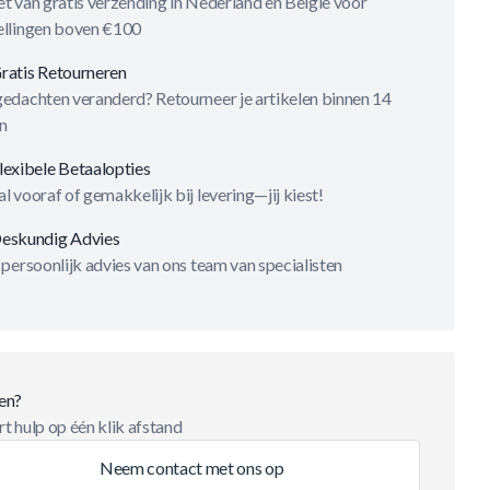
t van gratis verzending in Nederland en België voor
ellingen boven €100
ratis Retourneren
gedachten veranderd? Retourneer je artikelen binnen 14
n
lexibele Betaalopties
l vooraf of gemakkelijk bij levering—jij kiest!
eskundig Advies
 persoonlijk advies van ons team van specialisten
en?
t hulp op één klik afstand
Neem contact met ons op