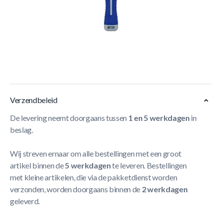
Korte Beschrijving
- EVO Heavy Duty Outdoor Bat
-Nylon met Thermoplastic rubber
- Lange levensduur
- Voor intensief gebruik
Meer Lezen
Verzendbeleid
De levering neemt doorgaans tussen
1 en 5 werkdagen
in
beslag.
Wij streven ernaar om alle bestellingen met een groot
artikel binnen de
5 werkdagen
te leveren. Bestellingen
met kleine artikelen, die via de pakketdienst worden
verzonden, worden doorgaans binnen de
2 werkdagen
geleverd.