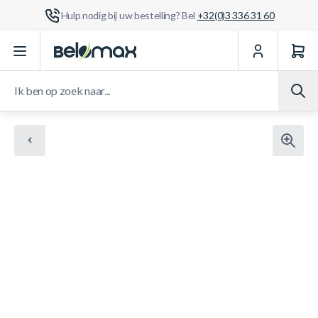
Hulp nodig bij uw bestelling? Bel
+32(0)3 336 31 60
Ga naar de inhoud
Ik ben op zoek naar...