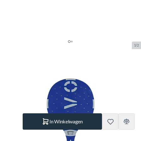
1/2
Buffalo Tafeltennisbat Evo
Outdoor Blauw
SKU:
BUF.7050.038
Merk:
Buffalo
€ 9,99
Op voorraad
Aantal
In Winkelwagen