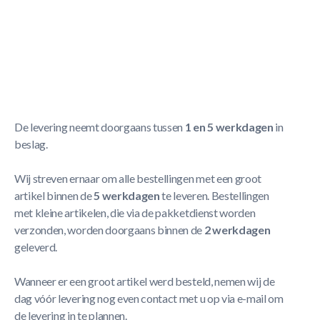
- Speelplezier voor jong als oud - Makkelijk in elkaar te
zetten - Inclusief accessoires - Makkelijk op te bergen
Meer Lezen
Verzendbeleid
De levering neemt doorgaans tussen
1 en 5 werkdagen
in
beslag.
Wij streven ernaar om alle bestellingen met een groot
artikel binnen de
5 werkdagen
te leveren. Bestellingen
met kleine artikelen, die via de pakketdienst worden
verzonden, worden doorgaans binnen de
2 werkdagen
geleverd.
Wanneer er een groot artikel werd besteld, nemen wij de
dag vóór levering nog even contact met u op via e-mail om
de levering in te plannen.