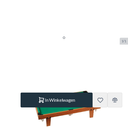
1/1
Buffalo Mini Explorer Pooltafel
SKU:
BUF.4603.000
Merk:
Buffalo
€ 82,50
Op voorraad
Aantal
In Winkelwagen
Korte Beschrijving