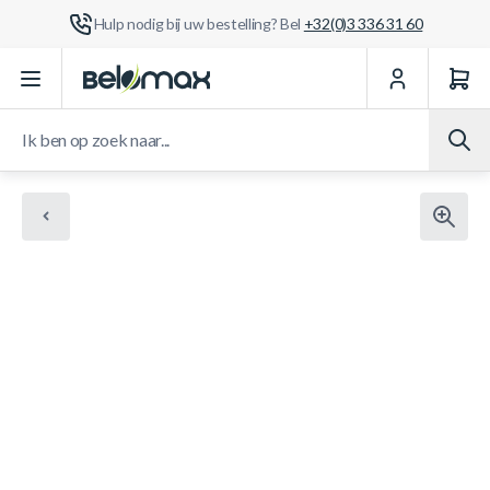
Hulp nodig bij uw bestelling? Bel
+32(0)3 336 31 60
Ga naar de inhoud
Ik ben op zoek naar...