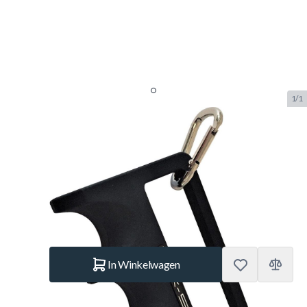
1/1
Buffalo Keuhouder 3 keuen
Zwart
SKU:
BUF.3202.016
Merk:
Buffalo
€ 29,95
Op voorraad
Aantal
In Winkelwagen