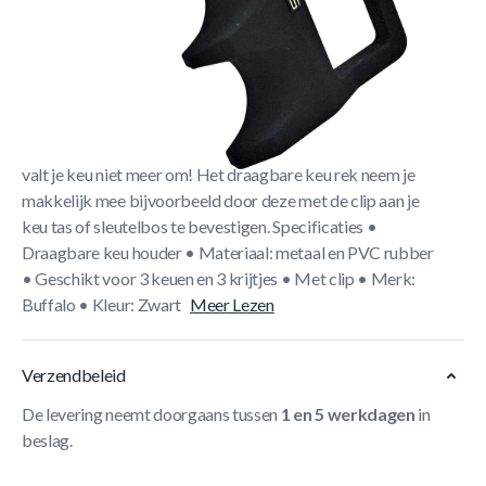
Korte Beschrijving
Dit Buffalo draagbare keurek in de kleur zwart is geschikt
voor drie keuen en drie krijtjes. De Buffalo keu houder is
gemaakt van metaal en PVC rubber. De draagbare Buffalo
cue claw verschuift niet en heeft een perfecte balans , zo
valt je keu niet meer om! Het draagbare keu rek neem je
makkelijk mee bijvoorbeeld door deze met de clip aan je
keu tas of sleutelbos te bevestigen. Specificaties •
Draagbare keu houder • Materiaal: metaal en PVC rubber
• Geschikt voor 3 keuen en 3 krijtjes • Met clip • Merk:
Buffalo • Kleur: Zwart
Meer Lezen
Verzendbeleid
De levering neemt doorgaans tussen
1 en 5 werkdagen
in
beslag.