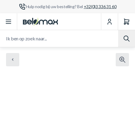
Hulp nodig bij uw bestelling? Bel
+32(0)3 336 31 60
Ga naar de inhoud
Ik ben op zoek naar...