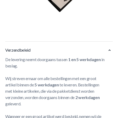
Buffalo keurek uit de Harlem serie. Dit keurek biedt plaats
aan 6 keuen, poolballen en heeft een haak voor het
ophangen van de traingel. Het Buffalo Harlem keurek past
bij de Buffalo Harlem pooltafel, het keurek is gemaakt van
essenhout en metaal.
Meer Lezen
Verzendbeleid
De levering neemt doorgaans tussen
1 en 5 werkdagen
in
beslag.
Wij streven ernaar om alle bestellingen met een groot
artikel binnen de
5 werkdagen
te leveren. Bestellingen
met kleine artikelen, die via de pakketdienst worden
verzonden, worden doorgaans binnen de
2 werkdagen
geleverd.
Wanneer er een groot artikel werd besteld, nemen wij de