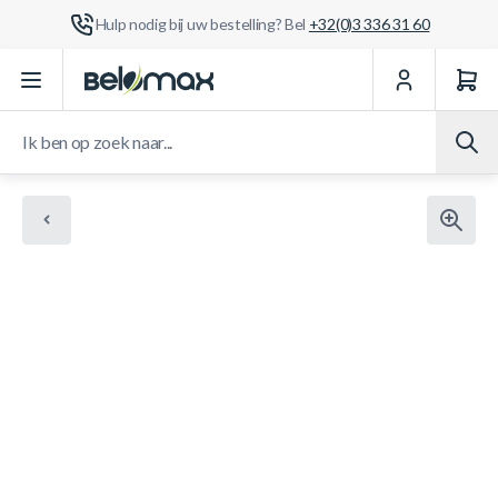
Hulp nodig bij uw bestelling? Bel
+32(0)3 336 31 60
Ga naar de inhoud
Ik ben op zoek naar...