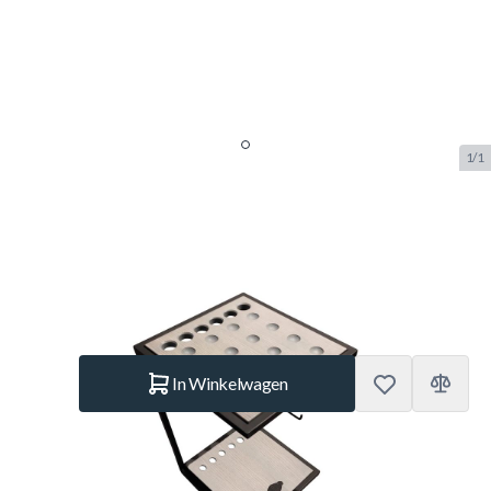
1/1
Buffalo Harlem keurek cement
SKU:
BUF.3217.150
Merk:
Buffalo
€ 269.–
Op voorraad
Aantal
In Winkelwagen
Korte Beschrijving