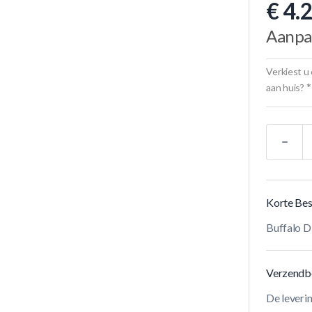
€ 4.
Aanpa
Verkiest u 
*
aan huis?
Aantal
Korte Bes
Buffalo D
Verzendb
De leveri