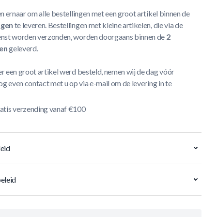
n ernaar om alle bestellingen met een groot artikel binnen de
agen
te leveren. Bestellingen met kleine artikelen, die via de
nst worden verzonden, worden doorgaans binnen de
2
en
geleverd.
r een groot artikel werd besteld, nemen wij de dag vóór
og even contact met u op via e-mail om de levering in te
atis verzending vanaf €100
eid
eleid