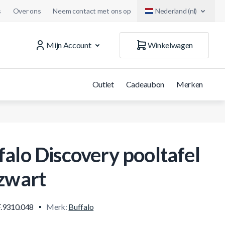
s
Over ons
Neem contact met ons op
Nederland (nl)
Mijn Account
Winkelwagen
Outlet
Cadeaubon
Merken
falo Discovery pooltafel
 zwart
.9310.048
Merk:
Buffalo