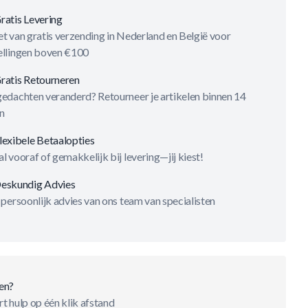
ratis Levering
t van gratis verzending in Nederland en België voor
ellingen boven €100
ratis Retourneren
gedachten veranderd? Retourneer je artikelen binnen 14
n
lexibele Betaalopties
l vooraf of gemakkelijk bij levering—jij kiest!
eskundig Advies
 persoonlijk advies van ons team van specialisten
en?
t hulp op één klik afstand