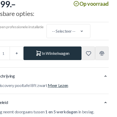
299.–
Op voorraad
sbare opties:
een professionele installatie
In Winkelwagen
chrijving
iscovery pooltafel 8ft zwart
Meer Lezen
eleid
ng neemt doorgaans tussen
1 en 5 werkdagen
in beslag.