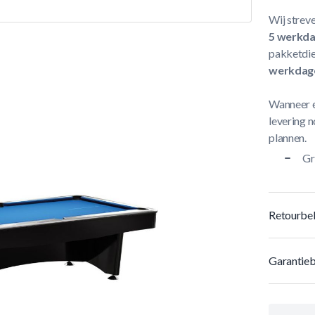
Wij streve
5 werkd
pakketdie
werkdag
Wanneer e
levering n
plannen.
Gr
Retourbel
Garantieb