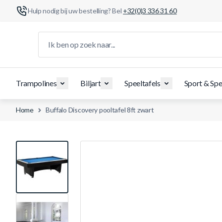
Hulp nodig bij uw bestelling? Bel
+32(0)3 336 31 60
Ga naar de inhoud
Ik ben op zoek naar...
Trampolines
Biljart
Speeltafels
Sport & Spe
Home
Buffalo Discovery pooltafel 8ft zwart
View larger image
View larger image