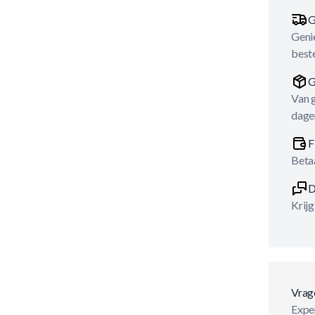
G
Genie
best
G
Van 
dage
F
Betaa
D
Krijg
Vrag
Exper