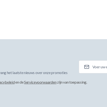
E-mailadres
ang het laatste nieuws over onze promoties
acybeleid
en de
Servicevoorwaarden
zijn van toepassing.