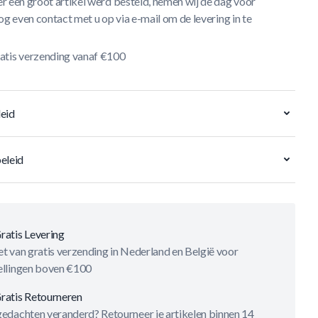
r een groot artikel werd besteld, nemen wij de dag vóór
og even contact met u op via e-mail om de levering in te
atis verzending vanaf €100
eid
eleid
ratis Levering
t van gratis verzending in Nederland en België voor
ellingen boven €100
ratis Retourneren
gedachten veranderd? Retourneer je artikelen binnen 14