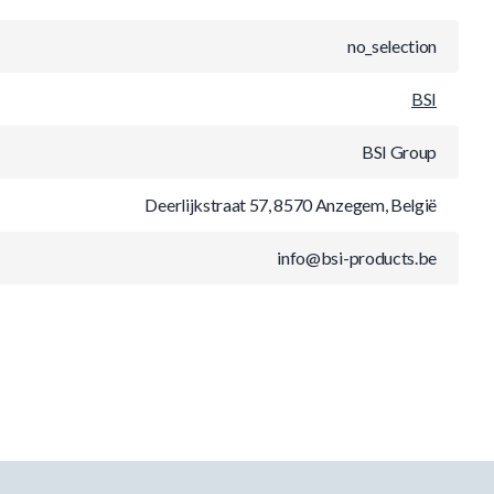
no_selection
BSI
BSI Group
Deerlijkstraat 57, 8570 Anzegem, België
info@bsi-products.be