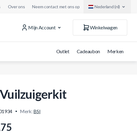
s
Over ons
Neem contact met ons op
Nederland (nl)
Mijn Account
Winkelwagen
Outlet
Cadeaubon
Merken
 Vuilzuigerkit
.01934
Merk:
BSI
,75