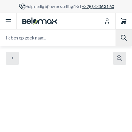
Hulp nodig bij uw bestelling? Bel
+32(0)3 336 31 60
Ga naar de inhoud
Ik ben op zoek naar...