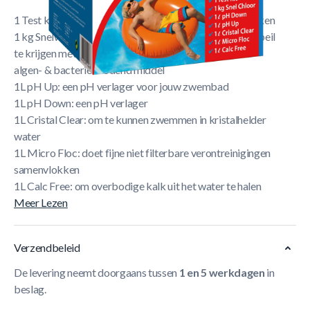
1 Test kit: om alle parameters van je zwembad na te kijken
1 kg Snelwerkend chloor: helpt je het chloorgehalte op peil
te krijgen met een “shock”-behandeling, chloor is een
algen- & bacteriëndodend middel
1L pH Up: een pH verlager voor jouw zwembad
1L pH Down: een pH verlager
1L Cristal Clear: om te kunnen zwemmen in kristalhelder
water
1L Micro Floc: doet fijne niet filterbare verontreinigingen
samenvlokken
1L Calc Free: om overbodige kalk uit het water te halen
Meer Lezen
Verzendbeleid
De levering neemt doorgaans tussen
1 en 5 werkdagen
in
beslag.