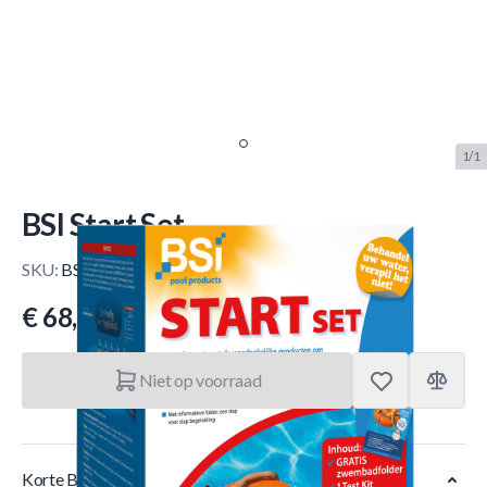
1/1
BSI Start Set
SKU:
BSI.6463
Merk:
BSI
€ 68,50
Niet op voorraad
Korte Beschrijving