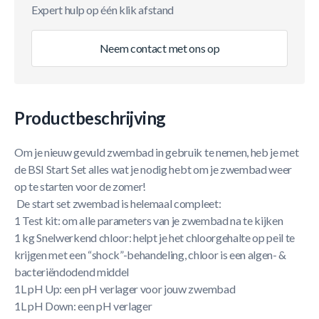
Expert hulp op één klik afstand
Neem contact met ons op
Productbeschrijving
Om je nieuw gevuld zwembad in gebruik te nemen, heb je met
de BSI Start Set alles wat je nodig hebt om je zwembad weer
op te starten voor de zomer!
De start set zwembad is helemaal compleet:
1 Test kit: om alle parameters van je zwembad na te kijken
1 kg Snelwerkend chloor: helpt je het chloorgehalte op peil te
krijgen met een “shock”-behandeling, chloor is een algen- &
bacteriëndodend middel
1L pH Up: een pH verlager voor jouw zwembad
1L pH Down: een pH verlager