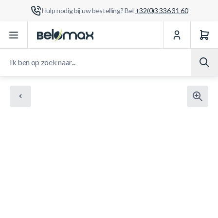
Hulp nodig bij uw bestelling? Bel
+32(0)3 336 31 60
Ga naar de inhoud
Ik ben op zoek naar...