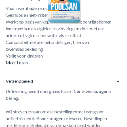
Voor zwembaden en spa’s tot 15 m³
Geurloos en niet-irriterend
Werkt op basis van koper-zilverionisatie: de vrijgekomen
ionen werken als algicide en vlokkingsmiddel, met een
helder en hygiënischer water als resultaat.
Compatibel met alle behandelingen, filters en
zwembadbekleding
Veilig voor kinderen
Meer Lezen
Verzendbeleid
De levering neemt doorgaans tussen
1 en 5 werkdagen
in
beslag.
Wij streven ernaar om alle bestellingen met een groot
artikel binnen de
5 werkdagen
te leveren. Bestellingen
met kleine artikelen, die via de pakketdienst worden