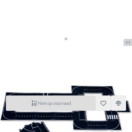
1/1
Bs Toys Speelset Weg & Wagens
SKU:
BS.GA298
Merk:
Buitenspeel
€ 49,95
Niet op voorraad
Korte Beschrijving