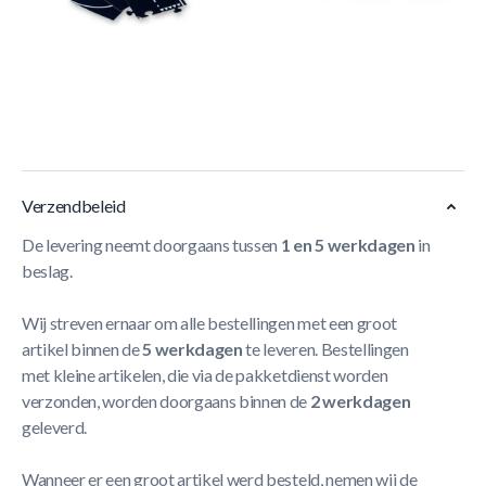
Spel van het merk BS Toys, bevat 2 autootjes, 24 stukken
weg en 8 verkeersborden . De twee autootjes zijn
vervaardigd uit hout en metaal en hun afmetingen zijn: 14 x
6 x 6 cm. De onderdelen van de weg en borden zijn uit hout
gemaakt.
Meer Lezen
Verzendbeleid
De levering neemt doorgaans tussen
1 en 5 werkdagen
in
beslag.
Wij streven ernaar om alle bestellingen met een groot
artikel binnen de
5 werkdagen
te leveren. Bestellingen
met kleine artikelen, die via de pakketdienst worden
verzonden, worden doorgaans binnen de
2 werkdagen
geleverd.
Wanneer er een groot artikel werd besteld, nemen wij de