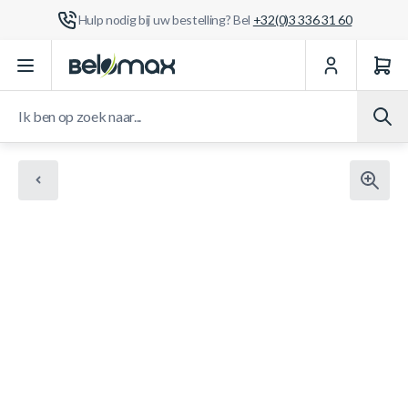
Hulp nodig bij uw bestelling? Bel
+32(0)3 336 31 60
Ga naar de inhoud
Ik ben op zoek naar...