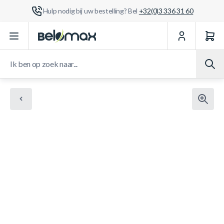
Hulp nodig bij uw bestelling? Bel
+32(0)3 336 31 60
Ga naar de inhoud
Ik ben op zoek naar...