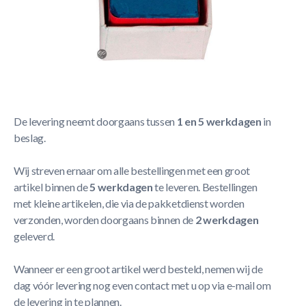
• Meest verkochte krijt ter wereld • Duo verpakking! •
Top kwaliteit • Unieke, pakkende structuur • Gelijkmatige
verdeling
Meer Lezen
Verzendbeleid
De levering neemt doorgaans tussen
1 en 5 werkdagen
in
beslag.
Wij streven ernaar om alle bestellingen met een groot
artikel binnen de
5 werkdagen
te leveren. Bestellingen
met kleine artikelen, die via de pakketdienst worden
verzonden, worden doorgaans binnen de
2 werkdagen
geleverd.
Wanneer er een groot artikel werd besteld, nemen wij de
dag vóór levering nog even contact met u op via e-mail om
de levering in te plannen.