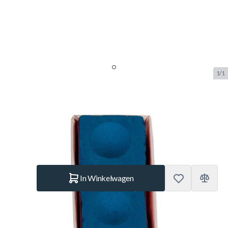
1/1
Blue Master Chalk 2pcs
SKU:
BUF.3003.000
Merk:
Master
€ 3,75
Op voorraad
Aantal
In Winkelwagen
Korte Beschrijving