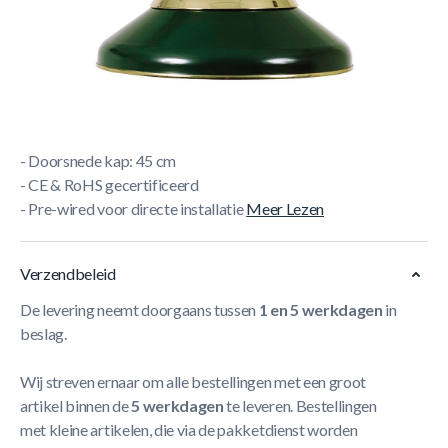
Korte Beschrijving
- Losse lamp poolbiljart
- Maximum 60 Watt
- Uiterst sterk en duurzaam
- Goede lichtreflectie
- Doorsnede kap: 45 cm
- CE & RoHS gecertificeerd
- Pre-wired voor directe installatie
Meer Lezen
Verzendbeleid
De levering neemt doorgaans tussen
1 en 5 werkdagen
in
beslag.
Wij streven ernaar om alle bestellingen met een groot
artikel binnen de
5 werkdagen
te leveren. Bestellingen
met kleine artikelen, die via de pakketdienst worden