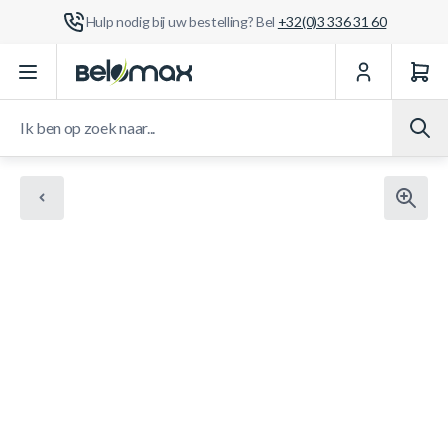
Hulp nodig bij uw bestelling? Bel
+32(0)3 336 31 60
Ga naar de inhoud
Ik ben op zoek naar...