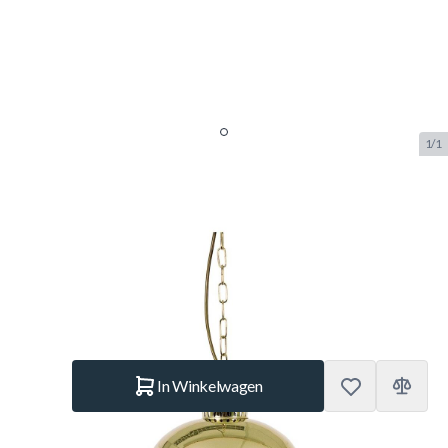
1/1
Biljartlamp SOLO 45 cm,
koper/groen
SKU:
BUF.3277.045
Merk:
Buffalo
€ 79,95
Op voorraad
Aantal
In Winkelwagen