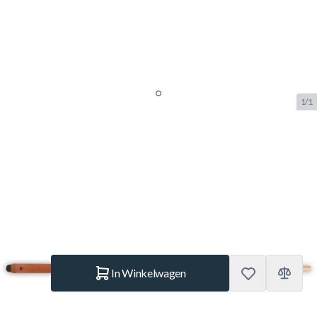
1/1
Biljart keu 1-delig House Q
120cm M-8 tip 12mm
SKU:
BUF.5332.000
Merk:
HouseQ
€ 34,95
Op voorraad
Aantal
In Winkelwagen