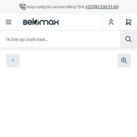
Hulp nodig bij uw bestelling? Bel
+32(0)3 336 31 60
Ga naar de inhoud
Ik ben op zoek naar...