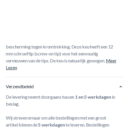
Korte Beschrijving
1-delige clubkeu (pool) van 120 centimeter, met shaft uit
premium quality Canadees esdoorn. De butt heeft 4
ingelegde vlammen voor extra stevigheid en langdurige
bescherming tegen kromtrekking. Deze keu heeft een 12
mm schroeftip (screw-on tip) voor het eenvoudig
vernieuwen van de tips. De keu is natuurlijk gewogen.
Meer
Lezen
Verzendbeleid
De levering neemt doorgaans tussen
1 en 5 werkdagen
in
beslag.
Wij streven ernaar om alle bestellingen met een groot
artikel binnen de
5 werkdagen
te leveren. Bestellingen