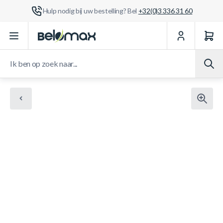
Hulp nodig bij uw bestelling? Bel
+32(0)3 336 31 60
Ga naar de inhoud
Ik ben op zoek naar...