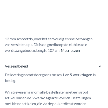
Korte Beschrijving
Stevige economy class 1-delige clubkeu, afgewogen op
een consistente stoot. Afgewerkt in een kwaliteitslak en
met reliëf aangebracht in de greepsectie. Voorzien van een
12 mm schroeftip, voor het eenvoudig en snel vervangen
van versleten tips. Dit is de goedkoopste clubkeu die
wordt aangeboden. Lengte 107 cm.
Meer Lezen
Verzendbeleid
De levering neemt doorgaans tussen
1 en 5 werkdagen
in
beslag.
Wij streven ernaar om alle bestellingen met een groot
artikel binnen de
5 werkdagen
te leveren. Bestellingen
met kleine artikelen, die via de pakketdienst worden