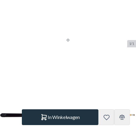
1/1
Biljart keu 1-delig Budget 107cm
M-8 tip
SKU:
BUF.5281.000
Merk:
HouseQ
€ 13,95
Op voorraad
Aantal
In Winkelwagen