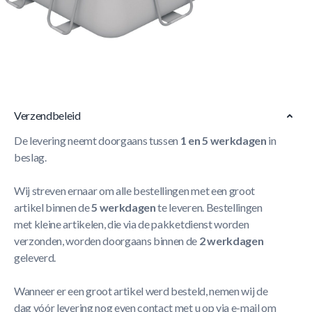
Een afdekzeil is onmisbaar wanneer je het zwembadwater
schoon wilt houden. Het beschermt jouw bad tegen
bladeren en al het ander mogelijk vuil. In het zeil zitten
gaten om overtollig water af te voeren.
Meer Lezen
Verzendbeleid
De levering neemt doorgaans tussen
1 en 5 werkdagen
in
beslag.
Wij streven ernaar om alle bestellingen met een groot
artikel binnen de
5 werkdagen
te leveren. Bestellingen
met kleine artikelen, die via de pakketdienst worden
verzonden, worden doorgaans binnen de
2 werkdagen
geleverd.
Wanneer er een groot artikel werd besteld, nemen wij de
dag vóór levering nog even contact met u op via e-mail om