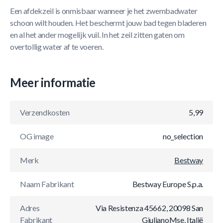
Een afdekzeil is onmisbaar wanneer je het zwembadwater
schoon wilt houden. Het beschermt jouw bad tegen bladeren
en al het ander mogelijk vuil. In het zeil zitten gaten om
overtollig water af te voeren.
Meer informatie
Verzendkosten
5,99
OG image
no_selection
Merk
Bestway
Naam Fabrikant
Bestway Europe S.p.a.
Adres
Via Resistenza 45662, 20098 San
Fabrikant
GiulianoMse, Italië