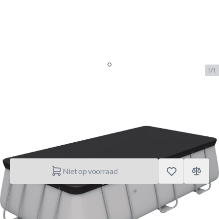
1/1
Bestway Pool Cover Mistral
SKU:
BW.15958232
Merk:
Bestway
€ 22,95
Niet op voorraad
Korte Beschrijving