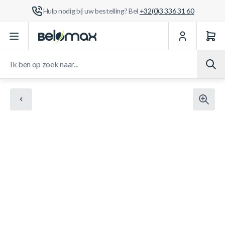
Hulp nodig bij uw bestelling? Bel
+32(0)3 336 31 60
Ga naar de inhoud
Ik ben op zoek naar...