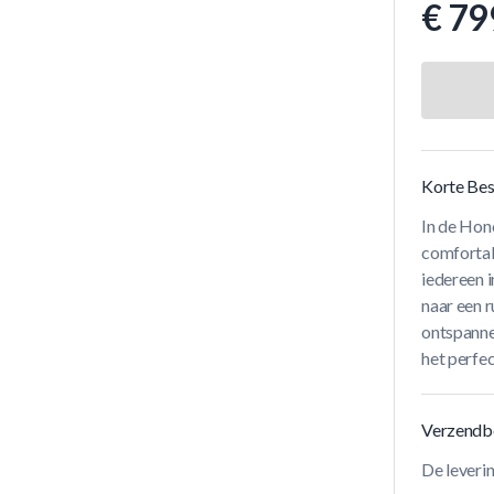
€ 79
Korte Bes
In de Hono
comfortab
iedereen i
naar een r
ontspanne
het perfec
Verzendb
De leveri