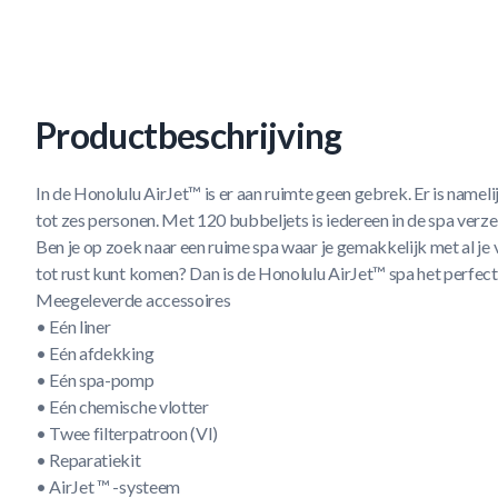
Productbeschrijving
In de Honolulu AirJet™ is er aan ruimte geen gebrek. Er is namel
tot zes personen. Met 120 bubbeljets is iedereen in de spa verz
Ben je op zoek naar een ruime spa waar je gemakkelijk met al je 
tot rust kunt komen? Dan is de Honolulu AirJet™ spa het perfect
Meegeleverde accessoires
• Eén liner
• Eén afdekking
• Eén spa-pomp
• Eén chemische vlotter
• Twee filterpatroon (VI)
• Reparatiekit
• AirJet ™ -systeem