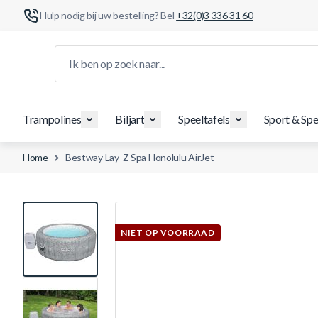
Hulp nodig bij uw bestelling? Bel
+32(0)3 336 31 60
Ga naar de inhoud
Ik ben op zoek naar...
Trampolines
Biljart
Speeltafels
Sport & Spe
Home
Bestway Lay-Z Spa Honolulu AirJet
View larger image
NIET OP VOORRAAD
View larger image