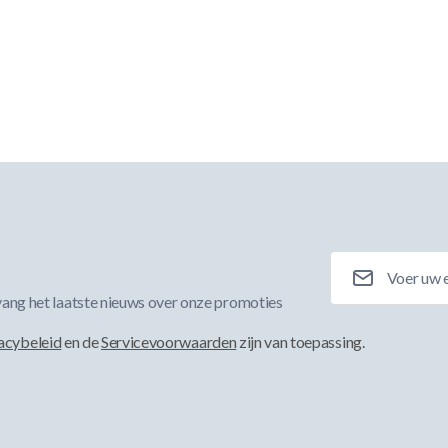
E-mailadres
ang het laatste nieuws over onze promoties
acybeleid
en de
Servicevoorwaarden
zijn van toepassing.