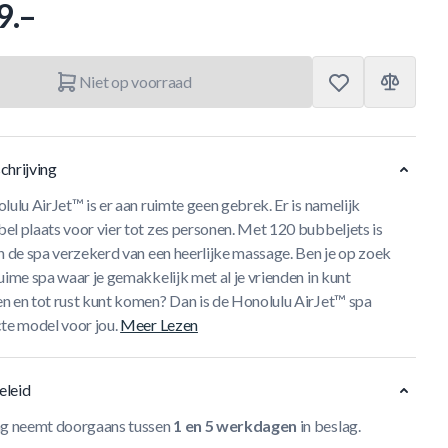
9.–
Niet op voorraad
chrijving
lulu AirJet™ is er aan ruimte geen gebrek. Er is namelijk
el plaats voor vier tot zes personen. Met 120 bubbeljets is
n de spa verzekerd van een heerlijke massage. Ben je op zoek
uime spa waar je gemakkelijk met al je vrienden in kunt
n en tot rust kunt komen? Dan is de Honolulu AirJet™ spa
te model voor jou.
Meer Lezen
eleid
ng neemt doorgaans tussen
1 en 5 werkdagen
in beslag.