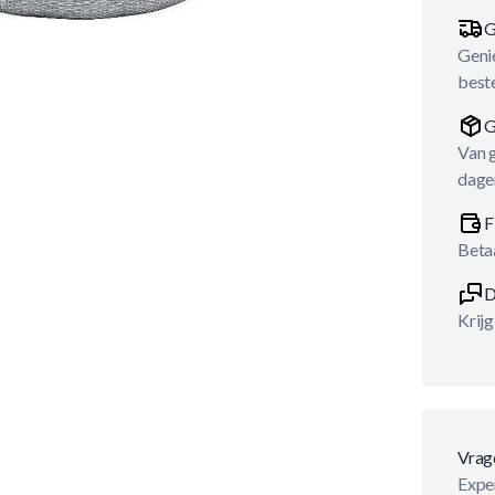
G
Genie
best
G
Van 
dage
F
Betaa
D
Krijg
Vrag
Exper