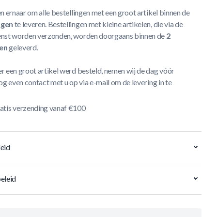
n ernaar om alle bestellingen met een groot artikel binnen de
agen
te leveren. Bestellingen met kleine artikelen, die via de
nst worden verzonden, worden doorgaans binnen de
2
en
geleverd.
r een groot artikel werd besteld, nemen wij de dag vóór
og even contact met u op via e-mail om de levering in te
atis verzending vanaf €100
eid
eleid