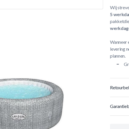
Wij streve
5 werkd
pakketdie
werkdag
Wanneer e
levering n
plannen.
Gr
Retourbel
Garantieb