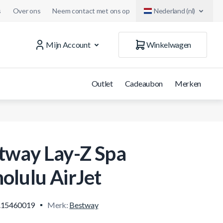
s
Over ons
Neem contact met ons op
Nederland (nl)
Mijn Account
Winkelwagen
Outlet
Cadeaubon
Merken
tway Lay-Z Spa
olulu AirJet
.15460019
Merk:
Bestway