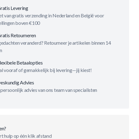
ratis Levering
t van gratis verzending in Nederland en België voor
ellingen boven €100
ratis Retourneren
gedachten veranderd? Retourneer je artikelen binnen 14
n
lexibele Betaalopties
l vooraf of gemakkelijk bij levering—jij kiest!
eskundig Advies
 persoonlijk advies van ons team van specialisten
en?
t hulp op één klik afstand