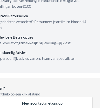
t van gratis verzending in Nederland en België voor
ellingen boven €100
ratis Retourneren
gedachten veranderd? Retourneer je artikelen binnen 14
n
lexibele Betaalopties
l vooraf of gemakkelijk bij levering—jij kiest!
eskundig Advies
 persoonlijk advies van ons team van specialisten
en?
t hulp op één klik afstand
Neem contact met ons op