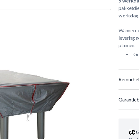
5 werkd
pakketdie
werkdag
Wanneer e
levering n
plannen.
Gr
Retourbel
Garantieb
G