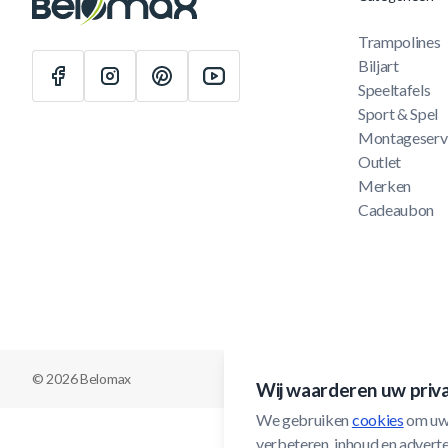
Trampolines
Biljart
Speeltafels
Sport & Spel
Montageserv
Outlet
Merken
Cadeaubon
© 2026 Belomax
Wij waarderen uw priv
We gebruiken 
cookies
 om uw
verbeteren, inhoud en adverten