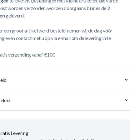
agen
te leveren. Bestellingen met kleine artikelen, die via de
nst worden verzonden, worden doorgaans binnen de
2
en
geleverd.
r een groot artikel werd besteld, nemen wij de dag vóór
og even contact met u op via e-mail om de levering in te
atis verzending vanaf €100
eid
eleid
ratis Levering