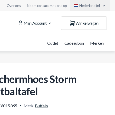
s
Over ons
Neem contact met ons op
Nederland (nl)
Mijn Account
Winkelwagen
Outlet
Cadeaubon
Merken
chermhoes Storm
tbaltafel
.6015.895
Merk:
Buffalo