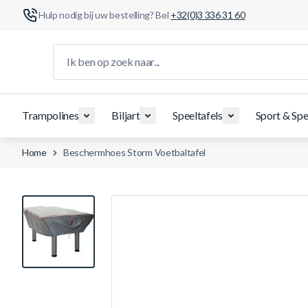
Hulp nodig bij uw bestelling? Bel
+32(0)3 336 31 60
Ga naar de inhoud
Ik ben op zoek naar...
Trampolines
Biljart
Speeltafels
Sport & Spe
Home
Beschermhoes Storm Voetbaltafel
View larger image