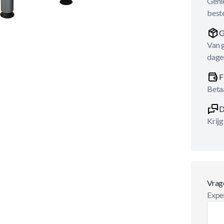
Genie
best
G
Van 
dage
F
Betaa
D
Krijg
Vrag
Exper