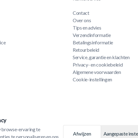
Contact
Over ons
Tips en advies
Verzendinformatie
ice
Betalingsinformatie
Retourbeleid
Service, garantie en klachten
Privacy- en cookiebeleid
Algemene voorwaarden
Cookie-instellingen
acy
 browse-ervaring te 
Afwijzen
Aangepaste inste
ties te personaliseren en ons 