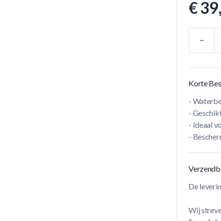
€ 39
Aantal
Korte Bes
- Waterbe
- Geschik
- Ideaal v
- Bescher
Verzendb
De leveri
Wij streve