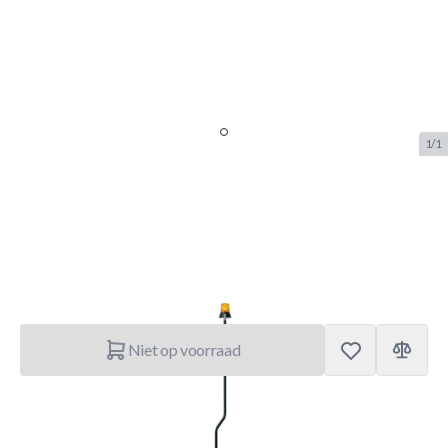
1/1
Berg Zwaailamp op stang oranje
SKU:
BERG.15.24.70.01
Merk:
Berg Toys
€ 59.–
Niet op voorraad
Korte Beschrijving