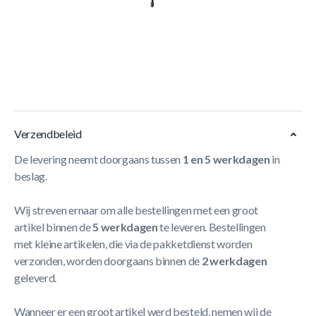
Met nieuwe zwaailamp (LED), spatwaterdicht en
shockproof. Het oranje zwaailicht past alleen op de grote
skelters van BERG. Deze is niet geschikt voor de Buddy,
Rally Orange, Cyclo, Ford Mustang GT Pedal-Gokart en de
Jeep adventure.
Meer Lezen
Verzendbeleid
De levering neemt doorgaans tussen
1 en 5 werkdagen
in
beslag.
Wij streven ernaar om alle bestellingen met een groot
artikel binnen de
5 werkdagen
te leveren. Bestellingen
met kleine artikelen, die via de pakketdienst worden
verzonden, worden doorgaans binnen de
2 werkdagen
geleverd.
Wanneer er een groot artikel werd besteld, nemen wij de