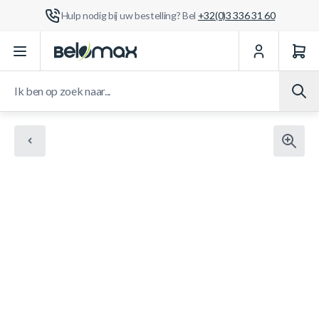
Hulp nodig bij uw bestelling? Bel
+32(0)3 336 31 60
Ga naar de inhoud
Ik ben op zoek naar...