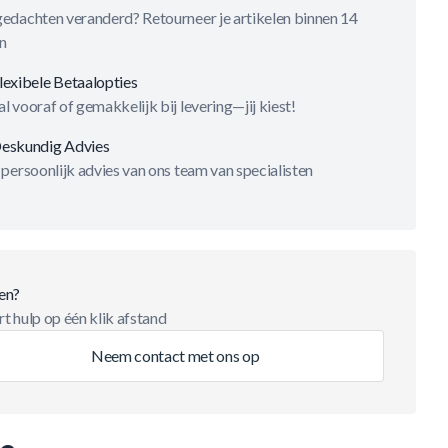
gedachten veranderd? Retourneer je artikelen binnen 14
n
lexibele Betaalopties
l vooraf of gemakkelijk bij levering—jij kiest!
eskundig Advies
 persoonlijk advies van ons team van specialisten
en?
t hulp op één klik afstand
Neem contact met ons op