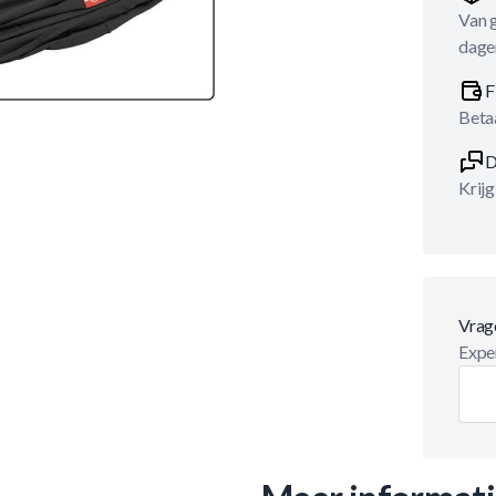
Van 
dage
F
Betaa
D
Krijg
Vrag
Exper