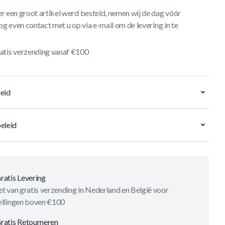
r een groot artikel werd besteld, nemen wij de dag vóór
og even contact met u op via e-mail om de levering in te
atis verzending vanaf €100
eid
eleid
ratis Levering
t van gratis verzending in Nederland en België voor
ellingen boven €100
ratis Retourneren