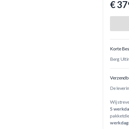
€ 37
Korte Bes
Berg Ulti
Verzendb
De leveri
Wij streve
5 werkd
pakketdie
werkdag