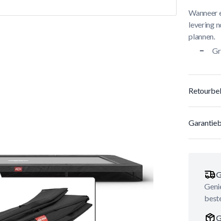
Wanneer e
levering n
plannen.
Gr
Retourbel
Garantieb
G
Genie
best
G