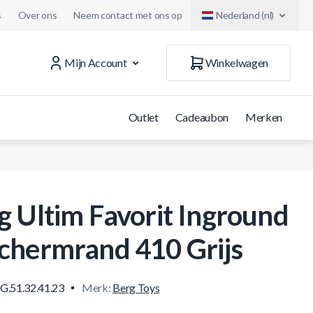
s
Over ons
Neem contact met ons op
Nederland (nl)
Mijn Account
Winkelwagen
Outlet
Cadeaubon
Merken
g Ultim Favorit Inground
chermrand 410 Grijs
G.51.32.41.23
Merk:
Berg Toys