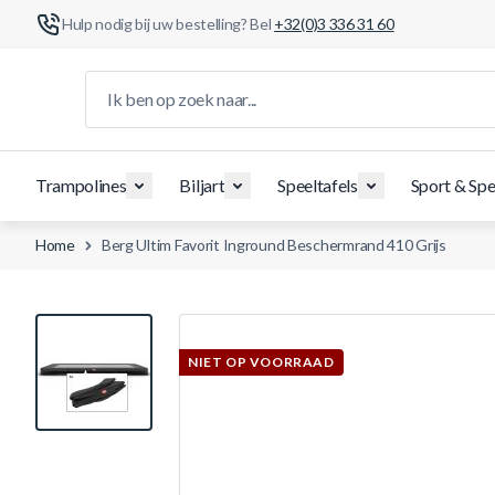
Hulp nodig bij uw bestelling? Bel
+32(0)3 336 31 60
Ga naar de inhoud
Ik ben op zoek naar...
Trampolines
Biljart
Speeltafels
Sport & Spe
Home
Berg Ultim Favorit Inground Beschermrand 410 Grijs
View larger image
NIET OP VOORRAAD