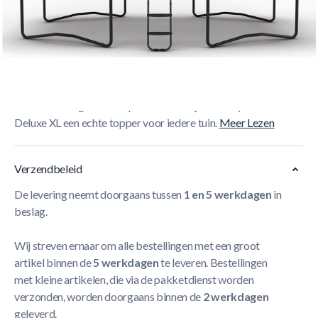
Korte Beschrijving
Dankzij de sterke BERG afwerking, comfortabele
sprongeigenschappen en premium uitstraling is de BERG
Ultim Elite Regular Trampoline 500 Grijs + Safety Net
Deluxe XL een echte topper voor iedere tuin.
Meer Lezen
Verzendbeleid
De levering neemt doorgaans tussen
1 en 5 werkdagen
in
beslag.
Wij streven ernaar om alle bestellingen met een groot
artikel binnen de
5 werkdagen
te leveren. Bestellingen
met kleine artikelen, die via de pakketdienst worden
verzonden, worden doorgaans binnen de
2 werkdagen
geleverd.