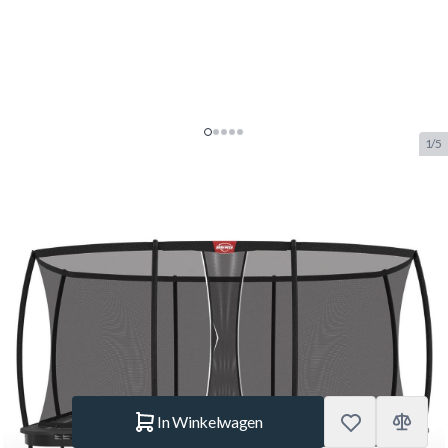
1/5
BERG Ultim Elite Regular
Trampoline 500 Grijs + Safety Net
Deluxe XL
SKU:
BERG.32.45.95.31
Merk:
Berg Toys
€ 2.819.–
Op voorraad
Aantal
In Winkelwagen