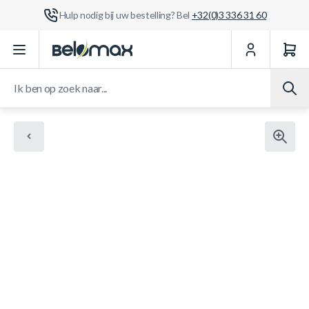
Hulp nodig bij uw bestelling? Bel
+32(0)3 336 31 60
Ga naar de inhoud
Ik ben op zoek naar...