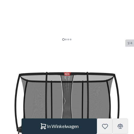
1/4
BERG Ultim Champion Regular
Trampoline 410 Grijs + Safety Net
Deluxe XL
SKU:
BERG.32.35.94.31
Merk:
Berg Toys
€ 1.959.–
Op voorraad
Aantal
In Winkelwagen