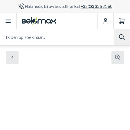
Hulp nodig bij uw bestelling? Bel
+32(0)3 336 31 60
Ga naar de inhoud
Ik ben op zoek naar...