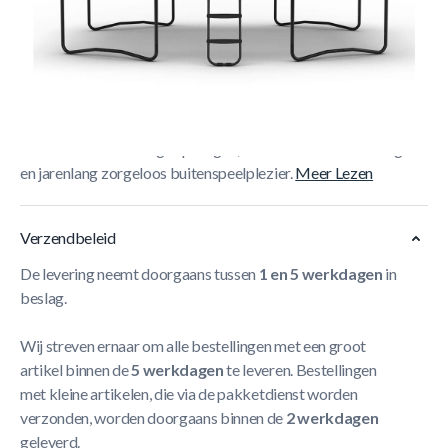
Korte Beschrijving
De BERG Ultim Champion Regular Trampoline 410 Grijs +
Safety Net Deluxe XL combineert premium BERG
kwaliteit met krachtige sprongen, een duurzame afwerking
en jarenlang zorgeloos buitenspeelplezier.
Meer Lezen
Verzendbeleid
De levering neemt doorgaans tussen
1 en 5 werkdagen
in
beslag.
Wij streven ernaar om alle bestellingen met een groot
artikel binnen de
5 werkdagen
te leveren. Bestellingen
met kleine artikelen, die via de pakketdienst worden
verzonden, worden doorgaans binnen de
2 werkdagen
geleverd.