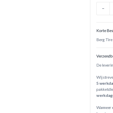
Aantal
Korte Bes
Berg Tire
Verzendb
De leveri
Wij streve
5 werkd
pakketdie
werkdag
Wanneer e