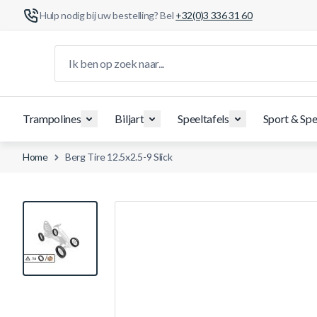
Hulp nodig bij uw bestelling? Bel
+32(0)3 336 31 60
Ga naar de inhoud
Ik ben op zoek naar...
Trampolines
Biljart
Speeltafels
Sport & Spe
Home
Berg Tire 12.5x2.5-9 Slick
View larger image