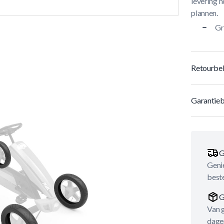
levering n
plannen.
Gr
Retourbel
Garantieb
G
Genie
best
G
Van 
dage