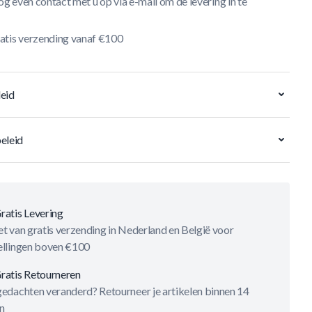
og even contact met u op via e-mail om de levering in te
atis verzending vanaf €100
eid
eleid
ratis Levering
t van gratis verzending in Nederland en België voor
ellingen boven €100
ratis Retourneren
gedachten veranderd? Retourneer je artikelen binnen 14
n