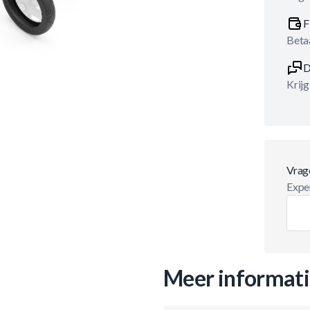
F
Betaa
D
Krijg
Vrag
Exper
Meer informat