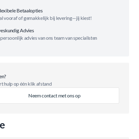
lexibele Betaalopties
l vooraf of gemakkelijk bij levering—jij kiest!
eskundig Advies
 persoonlijk advies van ons team van specialisten
en?
t hulp op één klik afstand
Neem contact met ons op
ie