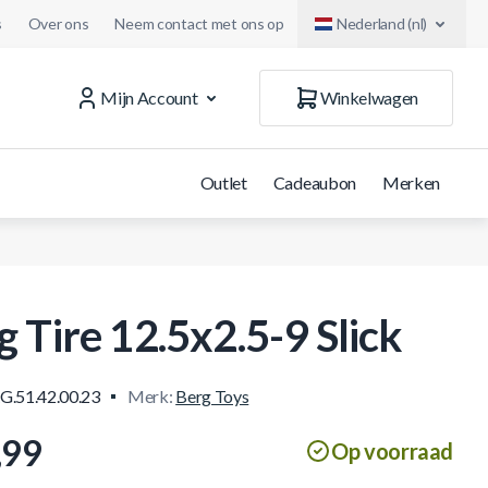
s
Over ons
Neem contact met ons op
Nederland (nl)
Mijn Account
Winkelwagen
Outlet
Cadeaubon
Merken
g Tire 12.5x2.5-9 Slick
G.51.42.00.23
Merk:
Berg Toys
,99
Op voorraad