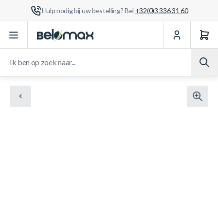
Hulp nodig bij uw bestelling? Bel
+32(0)3 336 31 60
Ga naar de inhoud
Ik ben op zoek naar...