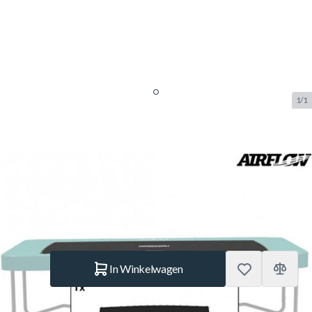
1/1
Berg Springdoek Twinspring
Airflow Eazyfit
SKU:
BERG.51.30.18.30
Merk:
Berg Toys
€ 129.–
Op voorraad
Aantal
In Winkelwagen