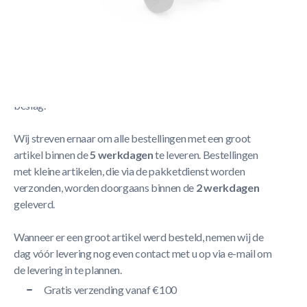
Berg Spatbordset Race Vooraan
Meer Lezen
Verzendbeleid
De levering neemt doorgaans tussen
1 en 5 werkdagen
in
beslag.
Wij streven ernaar om alle bestellingen met een groot
artikel binnen de
5 werkdagen
te leveren. Bestellingen
met kleine artikelen, die via de pakketdienst worden
verzonden, worden doorgaans binnen de
2 werkdagen
geleverd.
Wanneer er een groot artikel werd besteld, nemen wij de
dag vóór levering nog even contact met u op via e-mail om
de levering in te plannen.
Gratis verzending vanaf €100