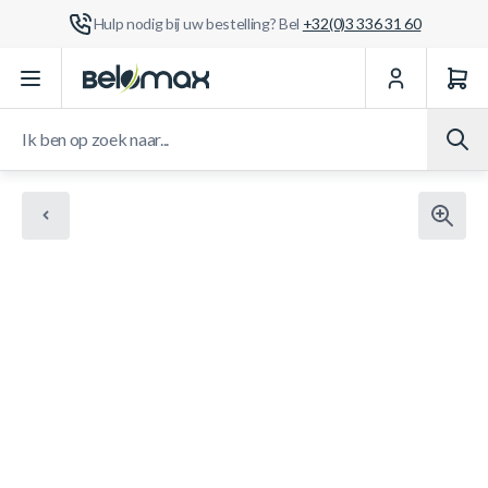
Hulp nodig bij uw bestelling? Bel
+32(0)3 336 31 60
Ga naar de inhoud
Ik ben op zoek naar...