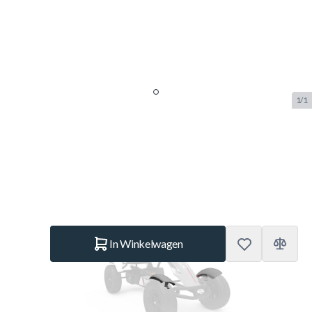
1/1
Berg Spatbordset Race Vooraan
SKU:
BERG.15.03.33.00
Merk:
Berg Toys
€ 39.–
Op voorraad
Aantal
In Winkelwagen
Korte Beschrijving