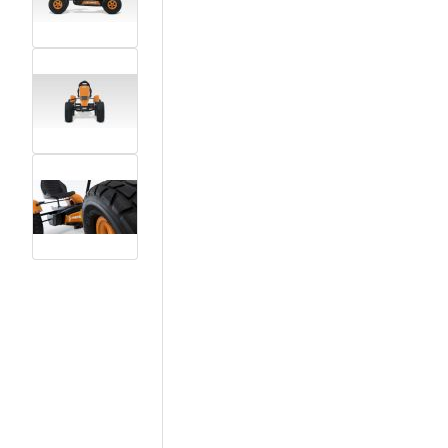
View larger image
View larger image