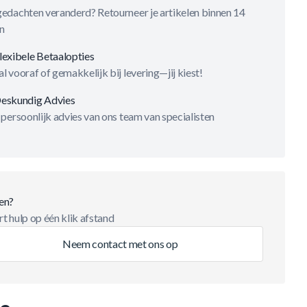
gedachten veranderd? Retourneer je artikelen binnen 14
n
lexibele Betaalopties
l vooraf of gemakkelijk bij levering—jij kiest!
eskundig Advies
 persoonlijk advies van ons team van specialisten
en?
t hulp op één klik afstand
Neem contact met ons op