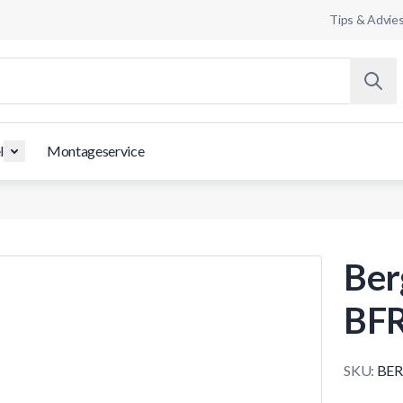
Tips & Advie
l
Montageservice
Ber
BF
SKU:
BER