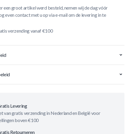
r een groot artikel werd besteld, nemen wij de dag vóór
og even contact met u op via e-mail om de levering in te
atis verzending vanaf €100
eid
eleid
ratis Levering
t van gratis verzending in Nederland en België voor
ellingen boven €100
ratis Retourneren