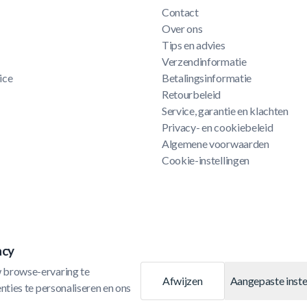
Contact
Over ons
Tips en advies
Verzendinformatie
ice
Betalingsinformatie
Retourbeleid
Service, garantie en klachten
Privacy- en cookiebeleid
Algemene voorwaarden
Cookie-instellingen
acy
 browse-ervaring te 
Afwijzen
Aangepaste inste
ties te personaliseren en ons 