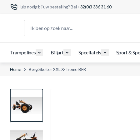
Hulp nodig bij uw bestelling? Bel
+32(0)3 336 31 60
Ga naar de inhoud
Ik ben op zoek naar...
Trampolines
Biljart
Speeltafels
Sport & Spe
Home
Berg Skelter XXL X-Treme BFR
View larger image
View larger image