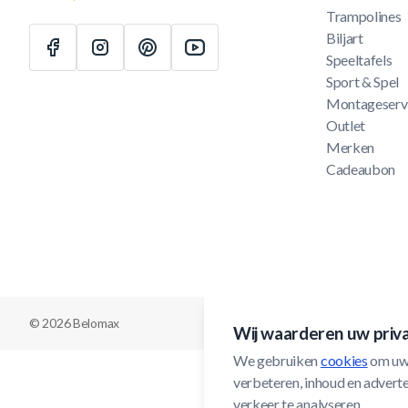
Trampolines
Biljart
Speeltafels
Sport & Spel
Montageserv
Outlet
Merken
Cadeaubon
© 2026 Belomax
Wij waarderen uw priv
We gebruiken 
cookies
 om uw
verbeteren, inhoud en adverten
verkeer te analyseren.