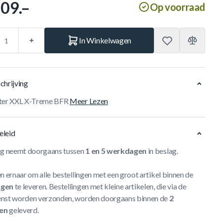
209.–
Op voorraad
In Winkelwagen
chrijving
ter XXL X-Treme BFR
Meer Lezen
eleid
ng neemt doorgaans tussen
1 en 5 werkdagen
in beslag.
n ernaar om alle bestellingen met een groot artikel binnen de
agen
te leveren. Bestellingen met kleine artikelen, die via de
nst worden verzonden, worden doorgaans binnen de
2
en
geleverd.