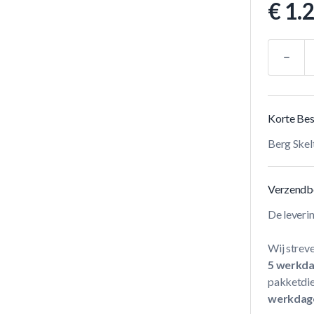
€ 1.
Aantal
Korte Bes
Berg Skel
Verzendb
De leveri
Wij streve
5 werkd
pakketdie
werkdag