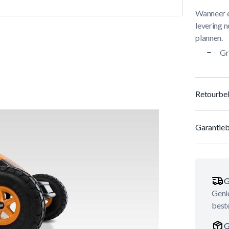
Wanneer e
levering n
plannen.
Gr
Retourbel
Garantieb
G
Genie
best
G