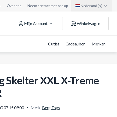
s
Over ons
Neem contact met ons op
Nederland (nl)
Mijn Account
Winkelwagen
Outlet
Cadeaubon
Merken
g Skelter XXL X-Treme
R
G.07.15.09.00
Merk:
Berg Toys