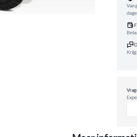
Van 
dage
F
Betaa
D
Krijg
Vrag
Exper