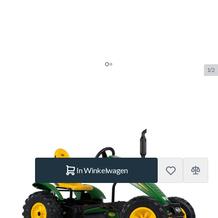
1/2
Berg Skelter XXL John Deere BFR
SKU:
BERG.07.16.00.00
Merk:
Berg Toys
€ 1.125.–
Op voorraad
Aantal
In Winkelwagen
Korte Beschrijving