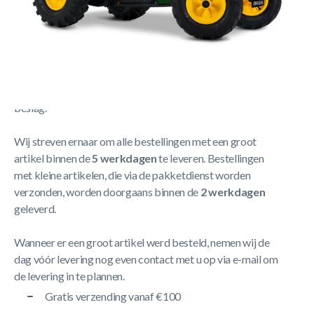
Berg Skelter XXL John Deere BFR
Meer Lezen
Verzendbeleid
De levering neemt doorgaans tussen
1 en 5 werkdagen
in
beslag.
Wij streven ernaar om alle bestellingen met een groot
artikel binnen de
5 werkdagen
te leveren. Bestellingen
met kleine artikelen, die via de pakketdienst worden
verzonden, worden doorgaans binnen de
2 werkdagen
geleverd.
Wanneer er een groot artikel werd besteld, nemen wij de
dag vóór levering nog even contact met u op via e-mail om
de levering in te plannen.
Gratis verzending vanaf €100