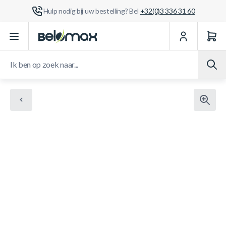
Hulp nodig bij uw bestelling? Bel
+32(0)3 336 31 60
Ga naar de inhoud
Ik ben op zoek naar...