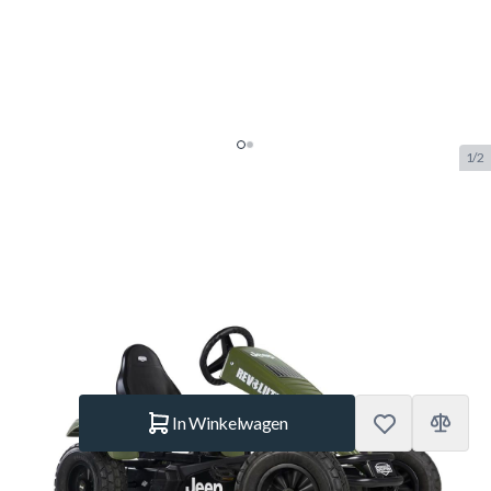
1/2
Berg Skelter XXL Jeep®
Revolution BFR
SKU:
BERG.07.16.06.00
Merk:
Berg Toys
€ 1.089.–
Op voorraad
Aantal
In Winkelwagen