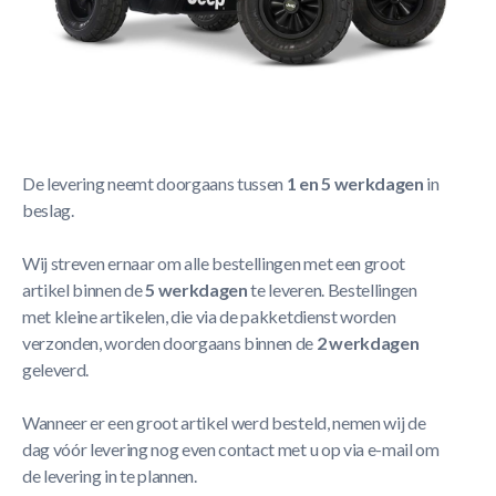
Korte Beschrijving
Berg Skelter XXL Jeep® Revolution BFR
Meer Lezen
Verzendbeleid
De levering neemt doorgaans tussen
1 en 5 werkdagen
in
beslag.
Wij streven ernaar om alle bestellingen met een groot
artikel binnen de
5 werkdagen
te leveren. Bestellingen
met kleine artikelen, die via de pakketdienst worden
verzonden, worden doorgaans binnen de
2 werkdagen
geleverd.
Wanneer er een groot artikel werd besteld, nemen wij de
dag vóór levering nog even contact met u op via e-mail om
de levering in te plannen.