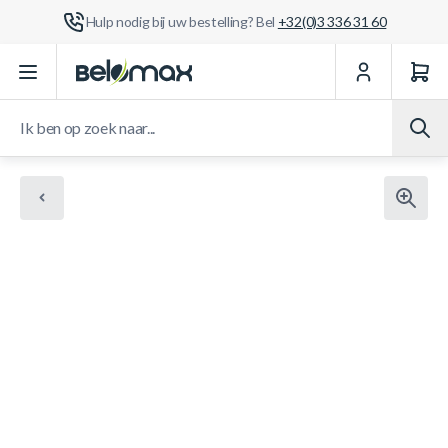
Hulp nodig bij uw bestelling? Bel
+32(0)3 336 31 60
Ga naar de inhoud
Ik ben op zoek naar...