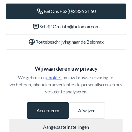
Bel Ons +32(0)3 336 31 60
Schrijf Ons
info@belomax.com
Routebeschrijving naar de Belomax
Categorieën
Wij waarderen uw privacy
We gebruiken 
cookies
 om uw browse-ervaring te 
Klantenservice
verbeteren, inhoud en advertenties te personaliseren en ons 
verkeer te analyseren.
© 2026 Belomax
Ontwikkeld door
Accepteren
Afwijzen
Aangepaste instellingen