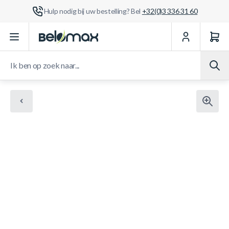
Hulp nodig bij uw bestelling? Bel
+32(0)3 336 31 60
Ga naar de inhoud
Ik ben op zoek naar...