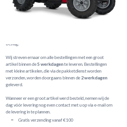
Berg Skelter XXL Case IH BFR
Meer Lezen
Verzendbeleid
De levering neemt doorgaans tussen
1 en 5 werkdagen
in
beslag.
Wij streven ernaar om alle bestellingen met een groot
artikel binnen de
5 werkdagen
te leveren. Bestellingen
met kleine artikelen, die via de pakketdienst worden
verzonden, worden doorgaans binnen de
2 werkdagen
geleverd.
Wanneer er een groot artikel werd besteld, nemen wij de
dag vóór levering nog even contact met u op via e-mail om
de levering in te plannen.
Gratis verzending vanaf €100