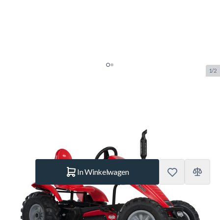
1/2
Berg Skelter XXL Case IH BFR
SKU:
BERG.07.16.02.00
Merk:
Berg Toys
€ 1.125.–
Op voorraad
Aantal
In Winkelwagen
Korte Beschrijving