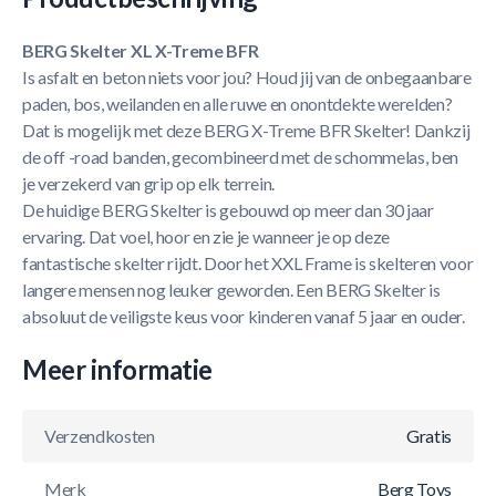
BERG Skelter XL X-Treme BFR
Is asfalt en beton niets voor jou? Houd jij van de onbegaanbare
paden, bos, weilanden en alle ruwe en onontdekte werelden?
Dat is mogelijk met deze BERG X-Treme BFR Skelter! Dankzij
de off -road banden, gecombineerd met de schommelas, ben
je verzekerd van grip op elk terrein.
De huidige BERG Skelter is gebouwd op meer dan 30 jaar
ervaring. Dat voel, hoor en zie je wanneer je op deze
fantastische skelter rijdt. Door het XXL Frame is skelteren voor
langere mensen nog leuker geworden. Een BERG Skelter is
absoluut de veiligste keus voor kinderen vanaf 5 jaar en ouder.
Meer informatie
Verzendkosten
Gratis
Merk
Berg Toys