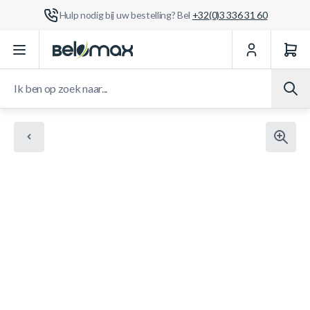
Hulp nodig bij uw bestelling? Bel
+32(0)3 336 31 60
Ga naar de inhoud
Ik ben op zoek naar...