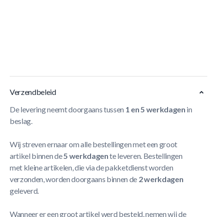
BERG Skelter XL X-Treme BFR
Is asfalt en beton niets
voor jou? Houd jij van de onbegaanbare paden, bos,
weilanden en alle ruwe en onontdekte werelden? Dat is
mogelijk met deze BERG X-Treme BFR Skelter!
Meer
Lezen
Verzendbeleid
De levering neemt doorgaans tussen
1 en 5 werkdagen
in
beslag.
Wij streven ernaar om alle bestellingen met een groot
artikel binnen de
5 werkdagen
te leveren. Bestellingen
met kleine artikelen, die via de pakketdienst worden
verzonden, worden doorgaans binnen de
2 werkdagen
geleverd.
Wanneer er een groot artikel werd besteld, nemen wij de