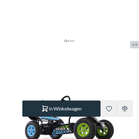
1/4
BERG Skelter XL X-ite BFR
SKU:
BERG.07.10.17.00
Merk:
Berg Toys
€ 705.–
Op voorraad
Aantal
In Winkelwagen
Korte Beschrijving