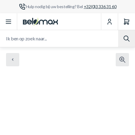
Hulp nodig bij uw bestelling? Bel
+32(0)3 336 31 60
Ga naar de inhoud
Ik ben op zoek naar...