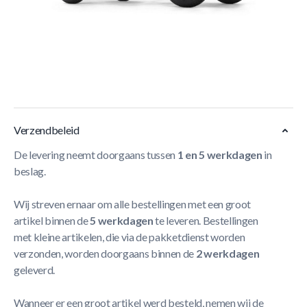
BERG Skelter XL X-ite BFR
Voor de liefhebbers van
stoere skelters heeft BERG de BERG X-ite BFR Skelter
ontwikkeld. De graphics zijn geïnspireerd op de cross
motorfietsen en maken van de skelter een stoere
verschijning.
Meer Lezen
Verzendbeleid
De levering neemt doorgaans tussen
1 en 5 werkdagen
in
beslag.
Wij streven ernaar om alle bestellingen met een groot
artikel binnen de
5 werkdagen
te leveren. Bestellingen
met kleine artikelen, die via de pakketdienst worden
verzonden, worden doorgaans binnen de
2 werkdagen
geleverd.
Wanneer er een groot artikel werd besteld, nemen wij de