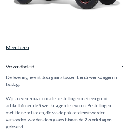
Korte Beschrijving
Berg Skelter XL B.Super Red BFR-3
Met de BERG Extra
Sport Red BFR-3 Sport ben je niet te stoppen! Deze topper
heeft maar liefst drie versnellingen, een handige
achteruittraprem en de vrijloop kun jij ieder avontuur aan.
Meer Lezen
Verzendbeleid
De levering neemt doorgaans tussen
1 en 5 werkdagen
in
beslag.
Wij streven ernaar om alle bestellingen met een groot
artikel binnen de
5 werkdagen
te leveren. Bestellingen
met kleine artikelen, die via de pakketdienst worden
verzonden, worden doorgaans binnen de
2 werkdagen
geleverd.