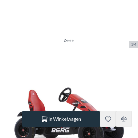
1/4
Berg Skelter XL B.Super Red BFR-
3
SKU:
BERG.07.20.23.00
Merk:
Berg Toys
€ 919.–
Op voorraad
Aantal
In Winkelwagen