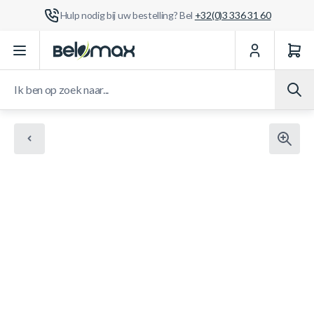
Hulp nodig bij uw bestelling? Bel
+32(0)3 336 31 60
Ga naar de inhoud
Ik ben op zoek naar...