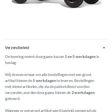
BERG Skelter XL B.Super Red BFR
Wil je de meest
uitgebreide klassieker? Kies dan voor de BERG Extra Sport
Red BFR. Deze stoere skelter in nieuw rood jasje heeft
spatborden met reflectie, maar ook een mooie kap op de
voorzijde.
Meer Lezen
Verzendbeleid
De levering neemt doorgaans tussen
1 en 5 werkdagen
in
beslag.
Wij streven ernaar om alle bestellingen met een groot
artikel binnen de
5 werkdagen
te leveren. Bestellingen
met kleine artikelen, die via de pakketdienst worden
verzonden, worden doorgaans binnen de
2 werkdagen
geleverd.
Wanneer er een groot artikel werd besteld, nemen wij de