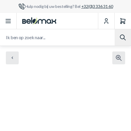
Hulp nodig bij uw bestelling? Bel
+32(0)3 336 31 60
Ga naar de inhoud
Ik ben op zoek naar...