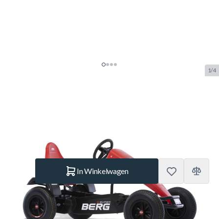
1/4
BERG Skelter XL B.Super Red BFR
SKU:
BERG.07.10.23.00
Merk:
Berg Toys
€ 659.–
Op voorraad
Aantal
In Winkelwagen
Korte Beschrijving