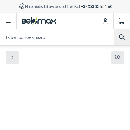
Hulp nodig bij uw bestelling? Bel
+32(0)3 336 31 60
Ga naar de inhoud
Ik ben op zoek naar...