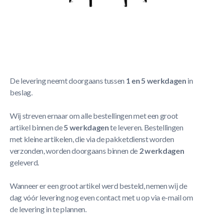
Korte Beschrijving
Berg Safety Net T-Series - Set sleeves (8x)
Meer Lezen
Verzendbeleid
De levering neemt doorgaans tussen
1 en 5 werkdagen
in
beslag.
Wij streven ernaar om alle bestellingen met een groot
artikel binnen de
5 werkdagen
te leveren. Bestellingen
met kleine artikelen, die via de pakketdienst worden
verzonden, worden doorgaans binnen de
2 werkdagen
geleverd.
Wanneer er een groot artikel werd besteld, nemen wij de
dag vóór levering nog even contact met u op via e-mail om
de levering in te plannen.