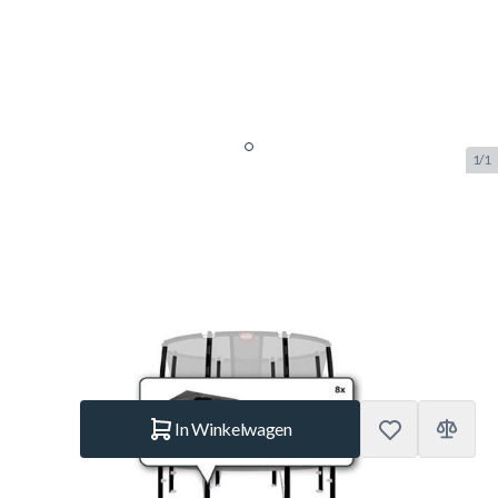
1/1
Berg Safety Net T-Series - Set
sleeves (8x)
SKU:
BERG.51.30.73.29
Merk:
Berg Toys
€ 149.–
Op voorraad
Aantal
In Winkelwagen