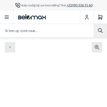
Hulp nodig bij uw bestelling? Bel
+32(0)3 336 31 60
Ga naar de inhoud
Ik ben op zoek naar...