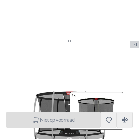
1/1
Berg Safety Net Deluxe Los net
331
SKU:
BERG.51.30.72.68
Merk:
Berg Toys
€ 169.–
Niet op voorraad