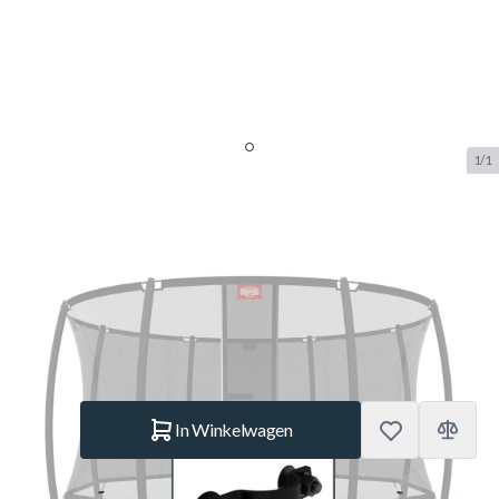
1/1
Berg Safety Net Deluxe -
Fasteners for 8 poles
SKU:
BERG.51.30.72.16
Merk:
Berg Toys
€ 58,99
Op voorraad
Aantal
In Winkelwagen