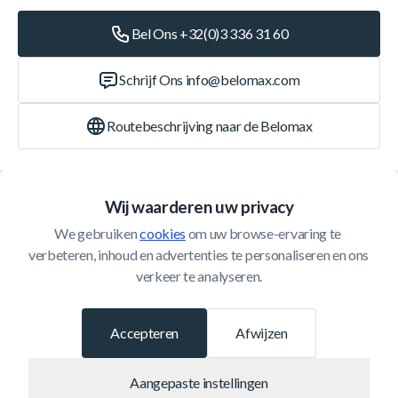
Bel Ons +32(0)3 336 31 60
Schrijf Ons
info@belomax.com
Routebeschrijving naar de Belomax
Categorieën
Wij waarderen uw privacy
We gebruiken 
cookies
 om uw browse-ervaring te 
Klantenservice
verbeteren, inhoud en advertenties te personaliseren en ons 
verkeer te analyseren.
© 2026 Belomax
Ontwikkeld door
Accepteren
Afwijzen
Aangepaste instellingen