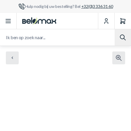
Hulp nodig bij uw bestelling? Bel
+32(0)3 336 31 60
Ga naar de inhoud
Ik ben op zoek naar...