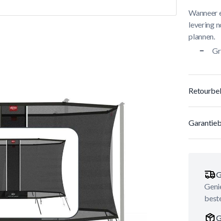
Wanneer e
levering n
plannen.
Gr
Retourbel
Garantieb
G
Genie
best
G