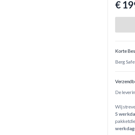
€ 19
Korte Bes
Berg Safe
Verzendb
De leveri
Wij streve
5 werkd
pakketdie
werkdag