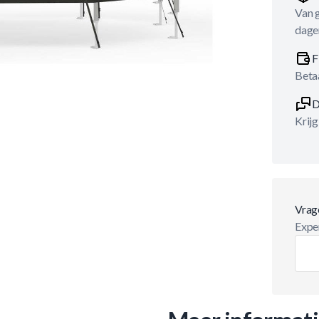
Van 
dage
F
Betaa
D
Krijg
Vrag
Exper