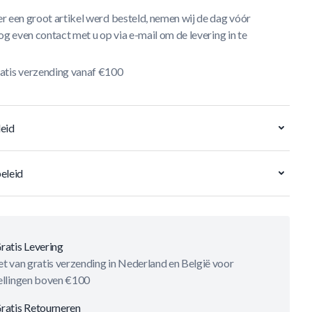
r een groot artikel werd besteld, nemen wij de dag vóór
og even contact met u op via e-mail om de levering in te
atis verzending vanaf €100
eid
eleid
ratis Levering
t van gratis verzending in Nederland en België voor
ellingen boven €100
ratis Retourneren