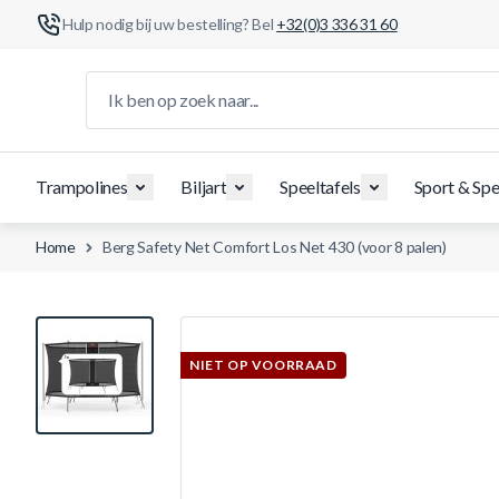
Hulp nodig bij uw bestelling? Bel
+32(0)3 336 31 60
Ga naar de inhoud
Ik ben op zoek naar...
Trampolines
Biljart
Speeltafels
Sport & Spe
Home
Berg Safety Net Comfort Los Net 430 (voor 8 palen)
View larger image
NIET OP VOORRAAD