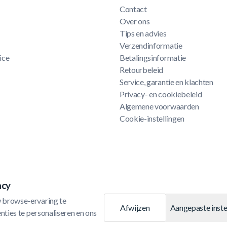
Contact
Over ons
Tips en advies
Verzendinformatie
ice
Betalingsinformatie
Retourbeleid
Service, garantie en klachten
Privacy- en cookiebeleid
Algemene voorwaarden
Cookie-instellingen
acy
 browse-ervaring te 
Afwijzen
Aangepaste inste
ties te personaliseren en ons 