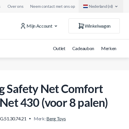
s
Over ons
Neem contact met ons op
Nederland (nl)
Mijn Account
Winkelwagen
Outlet
Cadeaubon
Merken
g Safety Net Comfort
 Net 430 (voor 8 palen)
G.51.30.74.21
Merk:
Berg Toys