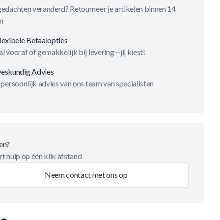
gedachten veranderd? Retourneer je artikelen binnen 14
n
lexibele Betaalopties
l vooraf of gemakkelijk bij levering—jij kiest!
eskundig Advies
 persoonlijk advies van ons team van specialisten
en?
t hulp op één klik afstand
Neem contact met ons op