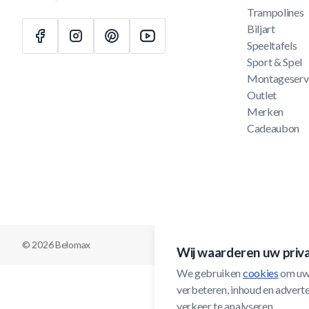
Trampolines
Biljart
Speeltafels
Sport & Spel
Montageserv
Outlet
Merken
Cadeaubon
© 2026 Belomax
Wij waarderen uw priv
We gebruiken 
cookies
 om uw
verbeteren, inhoud en adverten
verkeer te analyseren.