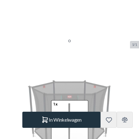
1/1
Berg Safety Comfort - Upper
tube 180 & 240 & 300
SKU:
BERG.51.30.20.09
Merk:
Berg Toys
€ 14,99
Op voorraad
Aantal
In Winkelwagen