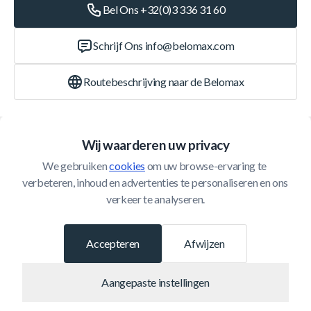
Bel Ons +32(0)3 336 31 60
Schrijf Ons
info@belomax.com
Routebeschrijving naar de Belomax
Categorieën
Wij waarderen uw privacy
We gebruiken 
cookies
 om uw browse-ervaring te 
Klantenservice
verbeteren, inhoud en advertenties te personaliseren en ons 
verkeer te analyseren.
© 2026 Belomax
Ontwikkeld door
Accepteren
Afwijzen
Aangepaste instellingen