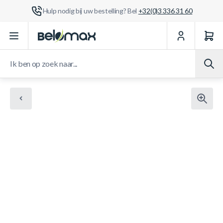
Hulp nodig bij uw bestelling? Bel
+32(0)3 336 31 60
Ga naar de inhoud
Ik ben op zoek naar...