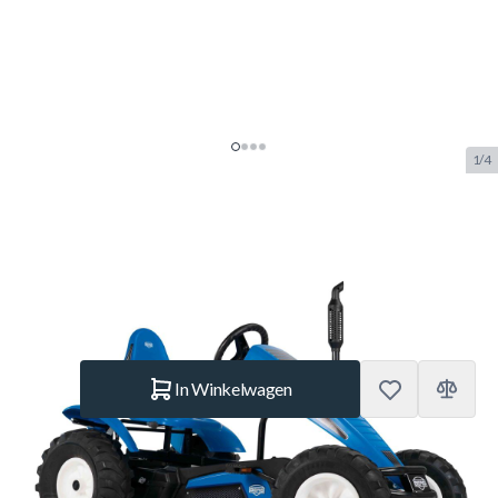
1/4
Berg New Holland BFR Skelter
SKU:
BERG.07.11.03.00
Merk:
Berg Toys
€ 915.–
Op voorraad
Aantal
In Winkelwagen
Korte Beschrijving