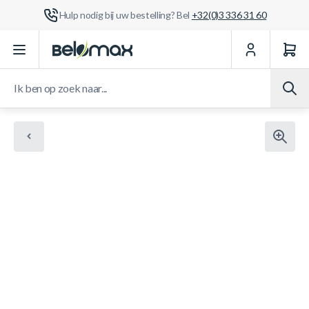
Hulp nodig bij uw bestelling? Bel
+32(0)3 336 31 60
Ga naar de inhoud
Ik ben op zoek naar...