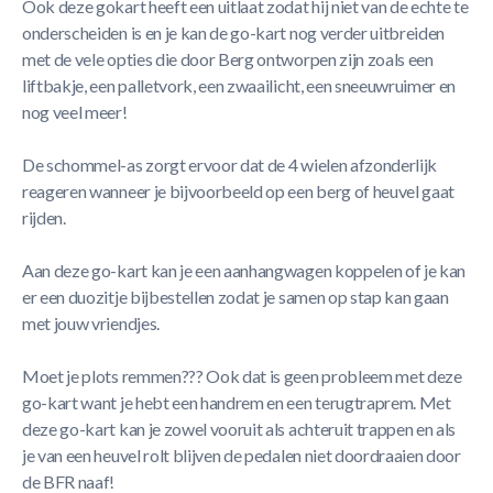
Ook deze gokart heeft een uitlaat zodat hij niet van de echte te
onderscheiden is en je kan de go-kart nog verder uitbreiden
met de vele opties die door Berg ontworpen zijn zoals een
liftbakje, een palletvork, een zwaailicht, een sneeuwruimer en
nog veel meer!
De schommel-as zorgt ervoor dat de 4 wielen afzonderlijk
reageren wanneer je bijvoorbeeld op een berg of heuvel gaat
rijden.
Aan deze go-kart kan je een aanhangwagen koppelen of je kan
er een duozitje bijbestellen zodat je samen op stap kan gaan
met jouw vriendjes.
Moet je plots remmen??? Ook dat is geen probleem met deze
go-kart want je hebt een handrem en een terugtraprem. Met
deze go-kart kan je zowel vooruit als achteruit trappen en als
je van een heuvel rolt blijven de pedalen niet doordraaien door
de BFR naaf!