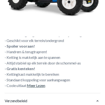
- BFR naaf zorgt ervoor dat je vooruit of achteruit kan
trappen zonder een hendel te verzetten
-
Spatborden achteraan!
- Ultrastevige grote tractorbanden
- Verstelbare stoel in 6 posities
- Dubbele kogellagers voor een soepele rijervaring
- Geschikt voor elk terrein/ondergrond
- Spoiler vooraan!
- Handrem & terugtraprem!
- Ketting is makkelijk aan te spannen
- Altijd stabiel op elk terrein door de schommel-as
- Gratis kenteken!
- Kettingkast makkelijk te bereiken
- Standaard koppeling voor aanhangwagen
- Coole uitlaat
Meer Lezen
Verzendbeleid