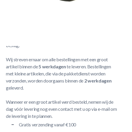
Berg Inner tube 300x3
Meer Lezen
Verzendbeleid
De levering neemt doorgaans tussen
1 en 5 werkdagen
in
beslag.
Wij streven ernaar om alle bestellingen met een groot
artikel binnen de
5 werkdagen
te leveren. Bestellingen
met kleine artikelen, die via de pakketdienst worden
verzonden, worden doorgaans binnen de
2 werkdagen
geleverd.
Wanneer er een groot artikel werd besteld, nemen wij de
dag vóór levering nog even contact met u op via e-mail om
de levering in te plannen.
Gratis verzending vanaf €100