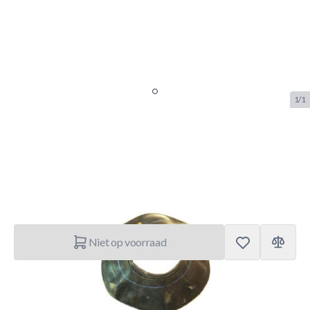
1/1
Berg Inner tube 300x4
SKU:
BERG.51.30.01.00
Merk:
Berg Toys
€ 16,49
Niet op voorraad
Korte Beschrijving