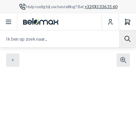
Hulp nodig bij uw bestelling? Bel
+32(0)3 336 31 60
Ga naar de inhoud
Ik ben op zoek naar...