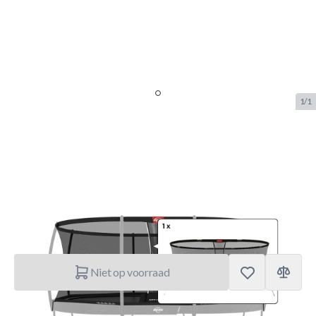
1/1
Berg Grand Safety Net Deluxe -
Los Net 520
SKU:
BERG.51.30.72.79
Merk:
Berg Toys
€ 389.–
Niet op voorraad