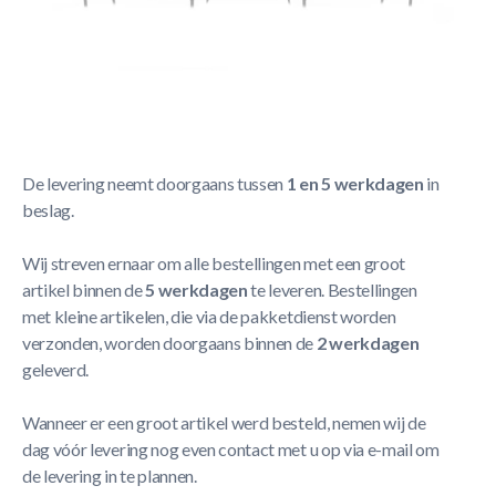
Korte Beschrijving
Berg Grand Safety Net Deluxe - Los Net 520
Meer Lezen
Verzendbeleid
De levering neemt doorgaans tussen
1 en 5 werkdagen
in
beslag.
Wij streven ernaar om alle bestellingen met een groot
artikel binnen de
5 werkdagen
te leveren. Bestellingen
met kleine artikelen, die via de pakketdienst worden
verzonden, worden doorgaans binnen de
2 werkdagen
geleverd.
Wanneer er een groot artikel werd besteld, nemen wij de
dag vóór levering nog even contact met u op via e-mail om
de levering in te plannen.