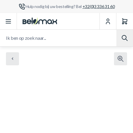
Hulp nodig bij uw bestelling? Bel
+32(0)3 336 31 60
Ga naar de inhoud
Ik ben op zoek naar...