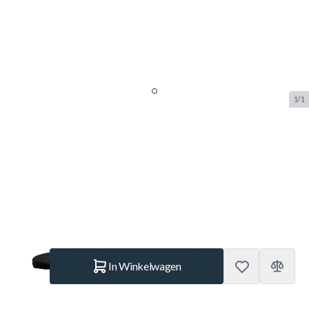
1/1
Berg Grand Extra Trampoline
Afdekhoes Black - 470cm
SKU:
BERG.35.97.44.00
Merk:
Berg Toys
€ 129.–
Op voorraad
Aantal
In Winkelwagen