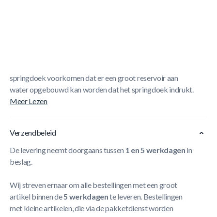
Korte Beschrijving
Berg Grand Extra Trampoline Afdekhoes Black -
470cm
De BERG Afdekhoes is bedoeld om de trampoline
vrij te houden van vervuiling door bijvoorbeeld takjes en
bladeren. De afwateringsgaten ter hoogte van het
springdoek voorkomen dat er een groot reservoir aan
water opgebouwd kan worden dat het springdoek indrukt.
Meer Lezen
Verzendbeleid
De levering neemt doorgaans tussen
1 en 5 werkdagen
in
beslag.
Wij streven ernaar om alle bestellingen met een groot
artikel binnen de
5 werkdagen
te leveren. Bestellingen
met kleine artikelen, die via de pakketdienst worden