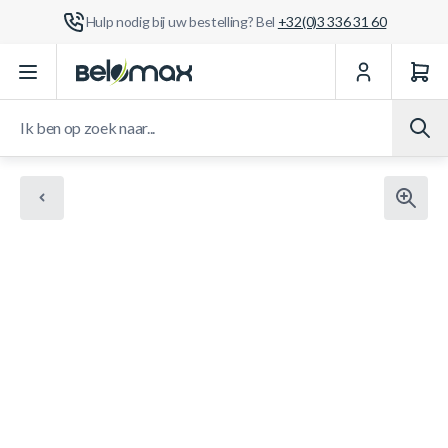
Hulp nodig bij uw bestelling? Bel
+32(0)3 336 31 60
Ga naar de inhoud
Ik ben op zoek naar...