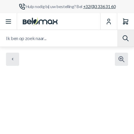
Hulp nodig bij uw bestelling? Bel
+32(0)3 336 31 60
Ga naar de inhoud
Ik ben op zoek naar...