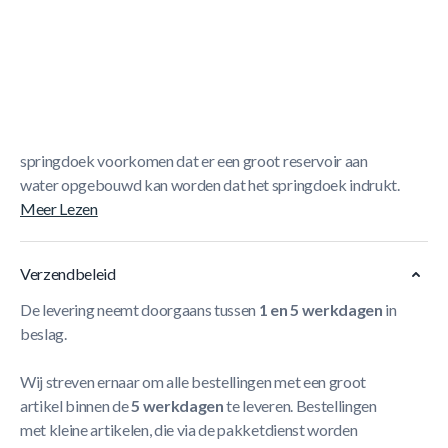
Korte Beschrijving
Berg Grand Extra Trampoline Afdekhoes Black -
350cm
De BERG Afdekhoes is bedoeld om de trampoline
vrij te houden van vervuiling door bijvoorbeeld takjes en
bladeren. De afwateringsgaten ter hoogte van het
springdoek voorkomen dat er een groot reservoir aan
water opgebouwd kan worden dat het springdoek indrukt.
Meer Lezen
Verzendbeleid
De levering neemt doorgaans tussen
1 en 5 werkdagen
in
beslag.
Wij streven ernaar om alle bestellingen met een groot
artikel binnen de
5 werkdagen
te leveren. Bestellingen
met kleine artikelen, die via de pakketdienst worden