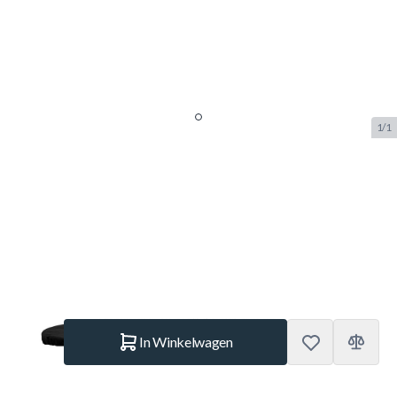
1/1
Berg Grand Extra Trampoline
Afdekhoes Black - 350cm
SKU:
BERG.35.97.34.00
Merk:
Berg Toys
€ 109.–
Op voorraad
Aantal
In Winkelwagen