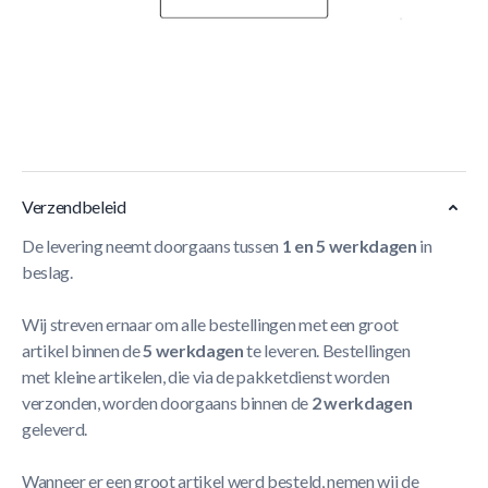
Korte Beschrijving
BERG Grand Champion - InGround Beschermrand 520
Zwart (22cm)
Meer Lezen
Verzendbeleid
De levering neemt doorgaans tussen
1 en 5 werkdagen
in
beslag.
Wij streven ernaar om alle bestellingen met een groot
artikel binnen de
5 werkdagen
te leveren. Bestellingen
met kleine artikelen, die via de pakketdienst worden
verzonden, worden doorgaans binnen de
2 werkdagen
geleverd.
Wanneer er een groot artikel werd besteld, nemen wij de