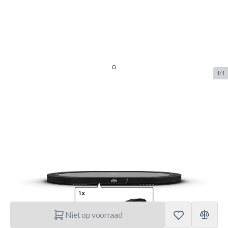
1/1
BERG Grand Champion -
InGround Beschermrand 520
Zwart (22cm)
SKU:
BERG.51.30.19.42
Merk:
Berg Toys
€ 549.–
Niet op voorraad