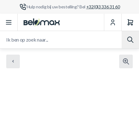
Hulp nodig bij uw bestelling? Bel
+32(0)3 336 31 60
Ga naar de inhoud
Ik ben op zoek naar...