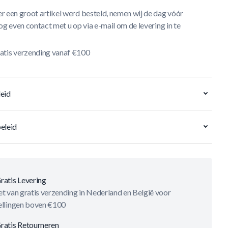
r een groot artikel werd besteld, nemen wij de dag vóór
og even contact met u op via e-mail om de levering in te
atis verzending vanaf €100
eid
eleid
ratis Levering
t van gratis verzending in Nederland en België voor
ellingen boven €100
ratis Retourneren