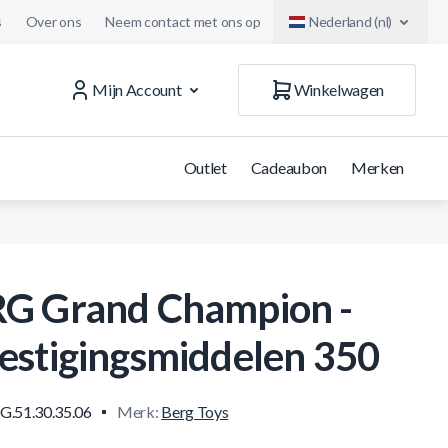
s
Over ons
Neem contact met ons op
Nederland (nl)
Mijn Account
Winkelwagen
Outlet
Cadeaubon
Merken
G Grand Champion -
estigingsmiddelen 350
G.51.30.35.06
Merk:
Berg Toys