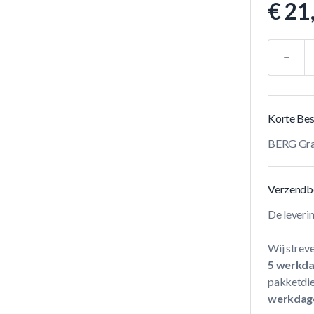
€ 21
Aantal
Korte Bes
BERG Gra
Verzendb
De leveri
Wij streve
5 werkd
pakketdie
werkdag