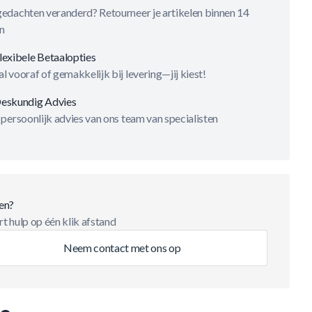
gedachten veranderd? Retourneer je artikelen binnen 14
n
lexibele Betaalopties
l vooraf of gemakkelijk bij levering—jij kiest!
eskundig Advies
 persoonlijk advies van ons team van specialisten
en?
t hulp op één klik afstand
Neem contact met ons op