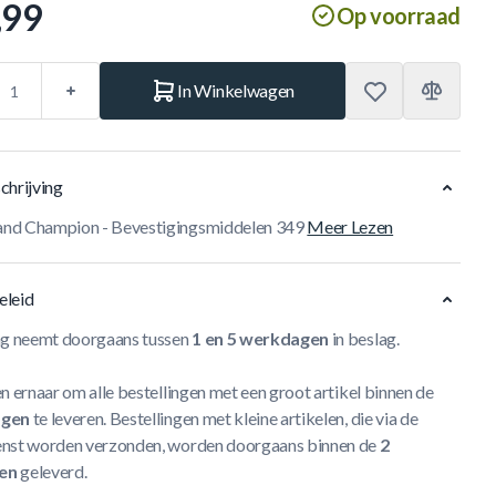
,99
Op voorraad
In Winkelwagen
chrijving
nd Champion - Bevestigingsmiddelen 349
Meer Lezen
eleid
ng neemt doorgaans tussen
1 en 5 werkdagen
in beslag.
n ernaar om alle bestellingen met een groot artikel binnen de
agen
te leveren. Bestellingen met kleine artikelen, die via de
nst worden verzonden, worden doorgaans binnen de
2
en
geleverd.