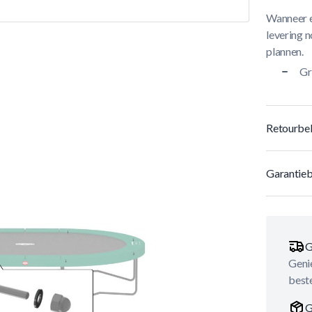
Wanneer e
levering n
plannen.
Gr
Retourbel
Garantieb
G
Genie
best
G