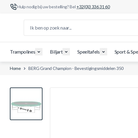
Hulp nodig bij uw bestelling? Bel
+32(0)3 336 31 60
Ga naar de inhoud
Ik ben op zoek naar...
Trampolines
Biljart
Speeltafels
Sport & Spe
Home
BERG Grand Champion - Bevestigingsmiddelen 350
View larger image