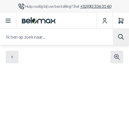
Hulp nodig bij uw bestelling? Bel
+32(0)3 336 31 60
Ga naar de inhoud
Ik ben op zoek naar...